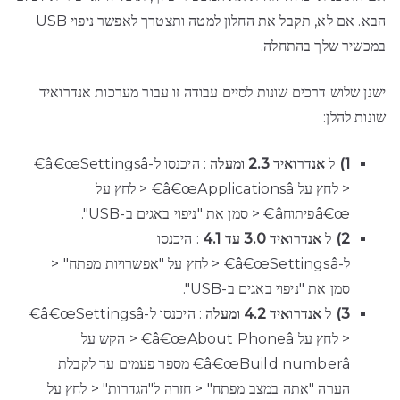
הבא. אם לא, תקבל את החלון למטה ותצטרך לאפשר ניפוי USB
במכשיר שלך בהתחלה.
ישנן שלוש דרכים שונות לסיים עבודה זו עבור מערכות אנדרואיד
שונות להלן:
1)
ל
אנדרואיד 2.3 ומעלה
: היכנסו ל-â€œSettingsâ€
< לחץ על â€œApplicationsâ€ < לחץ על
â€œפיתוחâ€ < סמן את "ניפוי באגים ב-USB".
2)
ל
אנדרואיד 3.0 עד 4.1
: היכנסו
ל-â€œSettingsâ€ < לחץ על "אפשרויות מפתח" <
סמן את "ניפוי באגים ב-USB".
3)
ל
אנדרואיד 4.2 ומעלה
: היכנסו ל-â€œSettingsâ€
< לחץ על â€œAbout Phoneâ€ < הקש על
â€œBuild numberâ€ מספר פעמים עד לקבלת
הערה "אתה במצב מפתח" < חזרה ל"הגדרות" < לחץ על