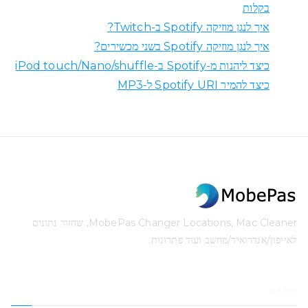
בקלות
איך לנגן מוזיקה Spotify ב-Twitch?
איך לנגן מוזיקה Spotify בשני מכשירים?
כיצד ליהנות מ-Spotify ב-iPod touch/Nano/shuffle
כיצד להמיר Spotify URI ל-MP3
MobePas Changer Locations, Mac Cleaner, שחזור נתונים
לאייפון/אנדרואיד/מחשב ועוד פתרונות.
מובפס