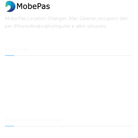
MobePas Location Changer, Mac Cleaner, recupero dati
per iPhone/Android/computer e altre soluzioni.
MobePas
Cambia posizione
Recupero dati dell'iPhone
Ripristino del sistema iOS
Sblocco codice iPhone
Recupero dati
Pulitore Mac
Suggerimenti popolari
Come trasferire Spotify Music su Samsung Music