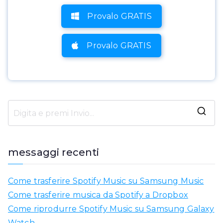
Provalo GRATIS
Provalo GRATIS
C
e
r
messaggi recenti
c
a
Come trasferire Spotify Music su Samsung Music
r
Come trasferire musica da Spotify a Dropbox
e
Come riprodurre Spotify Music su Samsung Galaxy
:
Watch