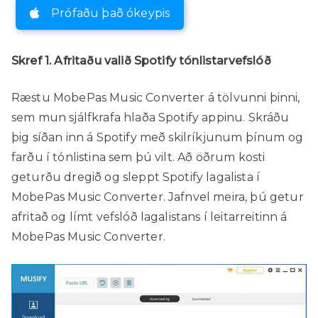
Prófaðu það ókeypis
Skref 1. Afritaðu valið Spotify tónlistarvefslóð
Ræstu MobePas Music Converter á tölvunni þinni,
sem mun sjálfkrafa hlaða Spotify appinu. Skráðu
þig síðan inn á Spotify með skilríkjunum þínum og
farðu í tónlistina sem þú vilt. Að öðrum kosti
geturðu dregið og sleppt Spotify lagalista í
MobePas Music Converter. Jafnvel meira, þú getur
afritað og límt vefslóð lagalistans í leitarreitinn á
MobePas Music Converter.