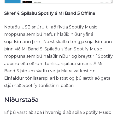
Skref 4. Spilaðu Spotify á Mi Band 5 Offline
Notaðu USB snúru til að flytja Spotify Music
möppuna sem þú hefur hlaðið niður yfir á
snjallsímann þinn. Næst skaltu tengja snjallsímann
þinn við Mi Band 5. Spilaðu síðan Spotify Music
möppuna sem þú halaðir niður og breyttir í Spotify
appinu eða öðrum tónlistarspilara símans. Á Mi
Band 5 þínum skaltu velja Meira valkostinn.
Einfaldur tónlistarspilari birtist og þú ættir að geta
stjórnað Spotify tónlistinni þaðan.
Niðurstaða
Ef þú varst að spá í hvernig á að spila Spotify Music