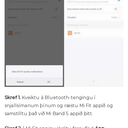
Skref 1.
Kveiktu á Bluetooth-tengingu í
snjallsímanum þínum og ræstu Mi Fit appið og
samstilltu það við Mi Band 5 appið þitt.