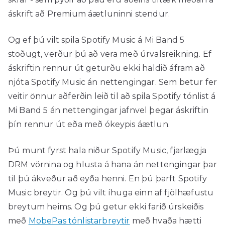
áskrift að Premium áætluninni stendur.
Og ef þú vilt spila Spotify Music á Mi Band 5
stöðugt, verður þú að vera með úrvalsreikning. Ef
áskriftin rennur út geturðu ekki haldið áfram að
njóta Spotify Music án nettengingar. Sem betur fer
veitir önnur aðferðin leið til að spila Spotify tónlist á
Mi Band 5 án nettengingar jafnvel þegar áskriftin
þín rennur út eða með ókeypis áætlun.
Þú munt fyrst hala niður Spotify Music, fjarlægja
DRM vörnina og hlusta á hana án nettengingar þar
til þú ákveður að eyða henni. En þú þarft Spotify
Music breytir. Og þú vilt íhuga einn af fjölhæfustu
breytum heims. Og þú getur ekki farið úrskeiðis
með
MobePas tónlistarbreytir
með hvaða hætti