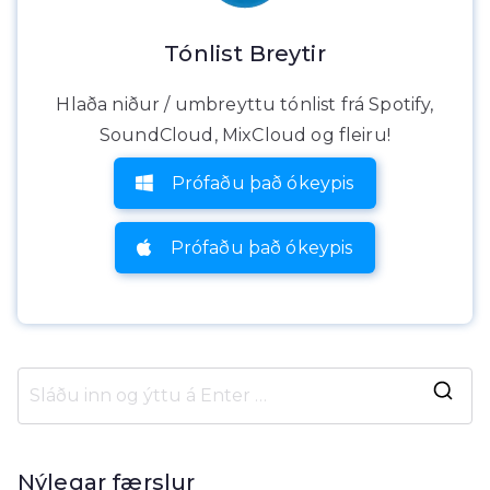
Tónlist Breytir
Hlaða niður / umbreyttu tónlist frá Spotify,
SoundCloud, MixCloud og fleiru!
Prófaðu það ókeypis
Prófaðu það ókeypis
L
e
i
Nýlegar færslur