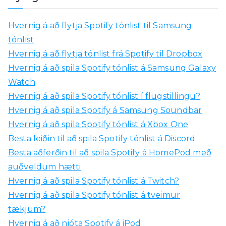
t
a
Hvernig á að flytja Spotify tónlist til Samsung
a
tónlist
ð
Hvernig á að flytja tónlist frá Spotify til Dropbox
:
Hvernig á að spila Spotify tónlist á Samsung Galaxy
Watch
Hvernig á að spila Spotify tónlist í flugstillingu?
Hvernig á að spila Spotify á Samsung Soundbar
Hvernig á að spila Spotify tónlist á Xbox One
Besta leiðin til að spila Spotify tónlist á Discord
Besta aðferðin til að spila Spotify á HomePod með
auðveldum hætti
Hvernig á að spila Spotify tónlist á Twitch?
Hvernig á að spila Spotify tónlist á tveimur
tækjum?
Hvernig á að njóta Spotify á iPod