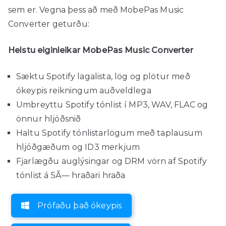
sem er. Vegna þess að með MobePas Music
Converter geturðu:
Helstu eiginleikar MobePas Music Converter
Sæktu Spotify lagalista, lög og plötur með
ókeypis reikningum auðveldlega
Umbreyttu Spotify tónlist í MP3, WAV, FLAC og
önnur hljóðsnið
Haltu Spotify tónlistarlögum með taplausum
hljóðgæðum og ID3 merkjum
Fjarlægðu auglýsingar og DRM vörn af Spotify
tónlist á 5Ã— hraðari hraða
Prófaðu það ókeypis