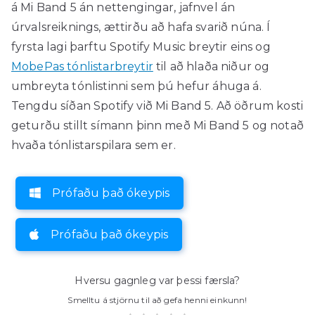
á Mi Band 5 án nettengingar, jafnvel án
úrvalsreiknings, ættirðu að hafa svarið núna. Í
fyrsta lagi þarftu Spotify Music breytir eins og
MobePas tónlistarbreytir
til að hlaða niður og
umbreyta tónlistinni sem þú hefur áhuga á.
Tengdu síðan Spotify við Mi Band 5. Að öðrum kosti
geturðu stillt símann þinn með Mi Band 5 og notað
hvaða tónlistarspilara sem er.
Prófaðu það ókeypis
Prófaðu það ókeypis
Hversu gagnleg var þessi færsla?
Smelltu á stjörnu til að gefa henni einkunn!