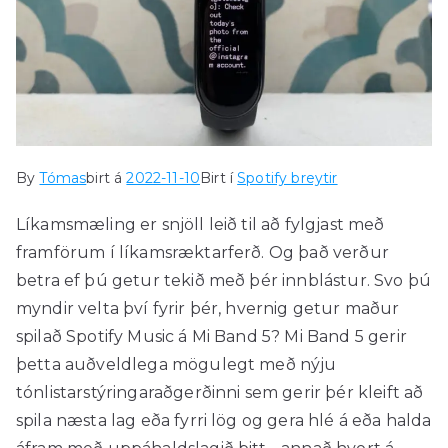
By
Tómas
birt á
2022-11-10
Birt í
Spotify breytir
Líkamsmæling er snjöll leið til að fylgjast með
framförum í líkamsræktarferð. Og það verður
betra ef þú getur tekið með þér innblástur. Svo þú
myndir velta því fyrir þér, hvernig getur maður
spilað Spotify Music á Mi Band 5? Mi Band 5 gerir
þetta auðveldlega mögulegt með nýju
tónlistarstýringaraðgerðinni sem gerir þér kleift að
spila næsta lag eða fyrri lög og gera hlé á eða halda