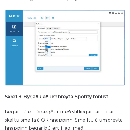
Skref 3. Byrjaðu að umbreyta Spotify tónlist
Þegar þú ert ánægður með stillingarnar þínar
skaltu smella á OK hnappinn. Smelltu á umbreyta
hnappinn þegar þú ert í lagi með