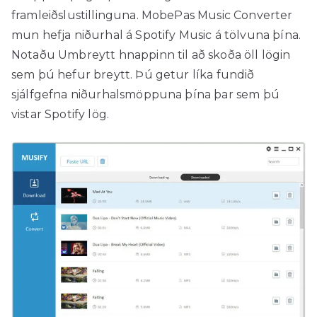
framleiðslustillinguna. MobePas Music Converter
mun hefja niðurhal á Spotify Music á tölvuna þína.
Notaðu Umbreytt hnappinn til að skoða öll lögin
sem þú hefur breytt. Þú getur líka fundið
sjálfgefna niðurhalsmöppuna þína þar sem þú
vistar Spotify lög.