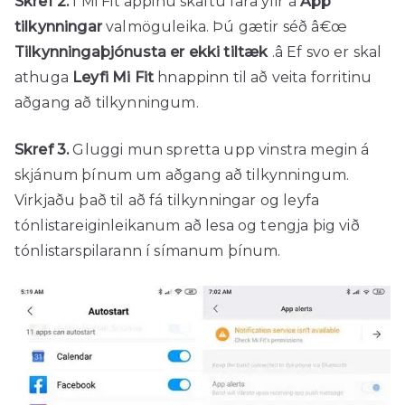
Skref 2.
Í Mi Fit appinu skaltu fara yfir á
App
tilkynningar
valmöguleika. Þú gætir séð â€œ
Tilkynningaþjónusta er ekki tiltæk
.â Ef svo er skal
athuga
Leyfi Mi Fit
hnappinn til að veita forritinu
aðgang að tilkynningum.
Skref 3.
Gluggi mun spretta upp vinstra megin á
skjánum þínum um aðgang að tilkynningum.
Virkjaðu það til að fá tilkynningar og leyfa
tónlistareiginleikanum að lesa og tengja þig við
tónlistarspilarann ​​í símanum þínum.