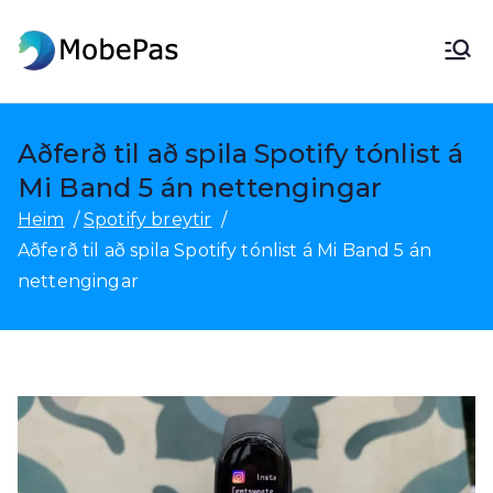
Fara
í
MobePas
MobePas staðsetningarbreyting,
efni
Android gagnaendurheimt og
farsímaflutningur
Aðferð til að spila Spotify tónlist á
Mi Band 5 án nettengingar
Heim
Spotify breytir
Aðferð til að spila Spotify tónlist á Mi Band 5 án
nettengingar