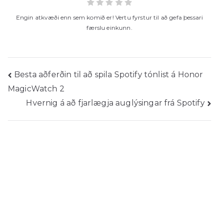
Engin atkvæði enn sem komið er! Vertu fyrstur til að gefa þessari
færslu einkunn.
Póstsending
Besta aðferðin til að spila Spotify tónlist á Honor
MagicWatch 2
Hvernig á að fjarlægja auglýsingar frá Spotify