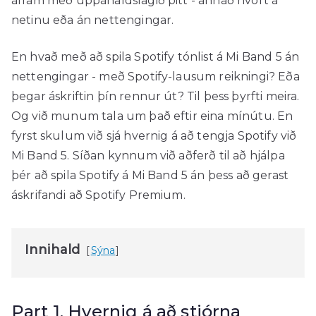
áfram með uppáhaldslagið þitt - annað hvort á
netinu eða án nettengingar.
En hvað með að spila Spotify tónlist á Mi Band 5 án
nettengingar - með Spotify-lausum reikningi? Eða
þegar áskriftin þín rennur út? Til þess þyrfti meira.
Og við munum tala um það eftir eina mínútu. En
fyrst skulum við sjá hvernig á að tengja Spotify við
Mi Band 5. Síðan kynnum við aðferð til að hjálpa
þér að spila Spotify á Mi Band 5 án þess að gerast
áskrifandi að Spotify Premium.
Innihald
Sýna
Part 1. Hvernig á að stjórna