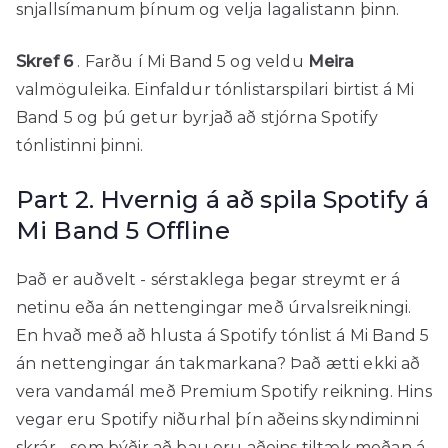
snjallsímanum þínum og velja lagalistann þinn.
Skref 6
. Farðu í Mi Band 5 og veldu
Meira
valmöguleika. Einfaldur tónlistarspilari birtist á Mi
Band 5 og þú getur byrjað að stjórna Spotify
tónlistinni þinni.
Part 2. Hvernig á að spila Spotify á
Mi Band 5 Offline
Það er auðvelt - sérstaklega þegar streymt er á
netinu eða án nettengingar með úrvalsreikningi.
En hvað með að hlusta á Spotify tónlist á Mi Band 5
án nettengingar án takmarkana? Það ætti ekki að
vera vandamál með Premium Spotify reikning. Hins
vegar eru Spotify niðurhal þín aðeins skyndiminni
skrár - sem þýðir að þau eru aðeins tiltæk meðan á