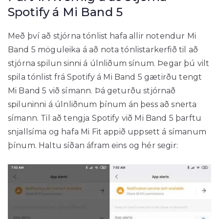
Spotify á Mi Band 5
Með því að stjórna tónlist hafa allir notendur Mi
Band 5 möguleika á að nota tónlistarkerfið til að
stjórna spilun sinni á úlnliðum sínum. Þegar þú vilt
spila tónlist frá Spotify á Mi Band 5 gætirðu tengt
Mi Band 5 við símann. Þá geturðu stjórnað
spiluninni á úlnliðnum þínum án þess að snerta
símann. Til að tengja Spotify við Mi Band 5 þarftu
snjallsíma og hafa Mi Fit appið uppsett á símanum
þínum. Haltu síðan áfram eins og hér segir: