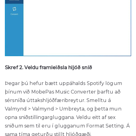
Skref 2. Veldu framleiðsla hljóð snið
Þegar þú hefur bætt uppáhalds Spotify lögum
þínum við MobePas Music Converter þarftu að
sérsníða úttakshljóðfæribreytur. Smelltu á
Valmynd > Valmynd > Umbreyta, og þetta mun
opna sniðstillingargluggana. Veldu eitt af sex
sniðum sem til eru í glugganum Format Setting. Á
sama tíma geturðu stillt hljóðgæði.