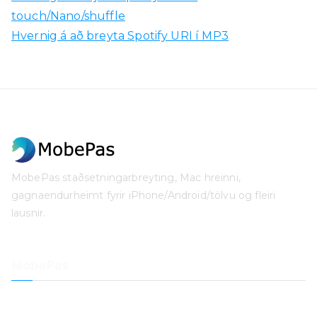
touch/Nano/shuffle
Hvernig á að breyta Spotify URI í MP3
MobePas staðsetningarbreyting, Mac hreinni,
gagnaendurheimt fyrir iPhone/Android/tölvu og fleiri
lausnir.
MobePas
Staðsetningarbreyting