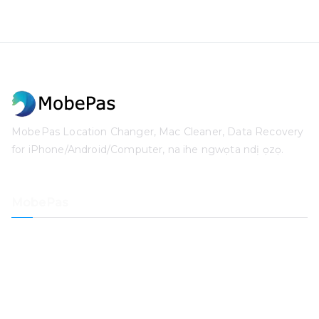
MobePas Location Changer, Mac Cleaner, Data Recovery
for iPhone/Android/Computer, na ihe ngwọta ndị ọzọ.
MobePas
Onye na-agbanwe ọnọdụ
iPhone Data Iweghachite
iOS System Iweghachite
iPhone paswọọdụ Unlocker
Iweghachite data