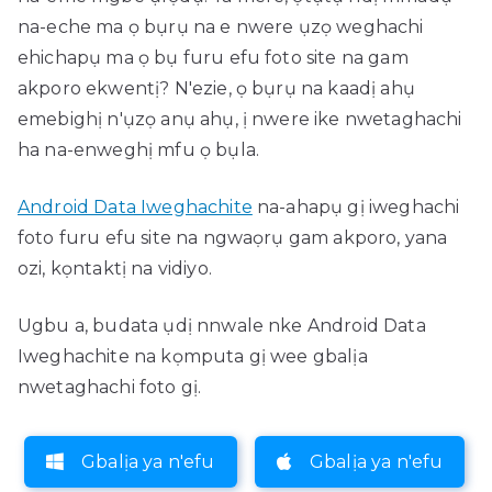
na-eche ma ọ bụrụ na e nwere ụzọ weghachi
ehichapụ ma ọ bụ furu efu foto site na gam
akporo ekwentị? N'ezie, ọ bụrụ na kaadị ahụ
emebighị n'ụzọ anụ ahụ, ị ​​nwere ike nwetaghachi
ha na-enweghị mfu ọ bụla.
Android Data Iweghachite
na-ahapụ gị iweghachi
foto furu efu site na ngwaọrụ gam akporo, yana
ozi, kọntaktị na vidiyo.
Ugbu a, budata ụdị nnwale nke Android Data
Iweghachite na kọmputa gị wee gbalịa
nwetaghachi foto gị.
Gbalịa ya n'efu
Gbalịa ya n'efu