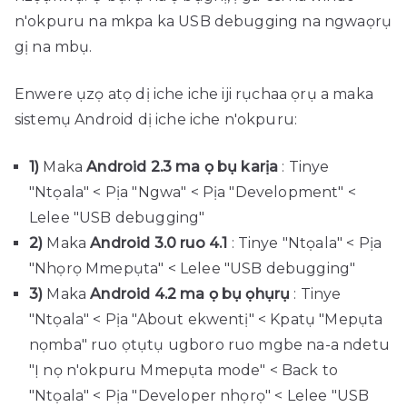
n'okpuru na mkpa ka USB debugging na ngwaọrụ
gị na mbụ.
Enwere ụzọ atọ dị iche iche iji rụchaa ọrụ a maka
sistemụ Android dị iche iche n'okpuru:
1)
Maka
Android 2.3 ma ọ bụ karịa
: Tinye
"Ntọala" < Pịa "Ngwa" < Pịa "Development" <
Lelee "USB debugging"
2)
Maka
Android 3.0 ruo 4.1
: Tinye "Ntọala" < Pịa
"Nhọrọ Mmepụta" < Lelee "USB debugging"
3)
Maka
Android 4.2 ma ọ bụ ọhụrụ
: Tinye
"Ntọala" < Pịa "About ekwentị" < Kpatụ "Mepụta
nọmba" ruo ọtụtụ ugboro ruo mgbe na-a ndetu
"Ị nọ n'okpuru Mmepụta mode" < Back to
"Ntọala" < Pịa "Developer nhọrọ" < Lelee "USB