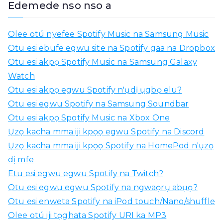
ọ
Edemede nso nso a
ọ
m
Olee otú nyefee Spotify Music na Samsung Music
a
Otu esi ebufe egwu site na Spotify gaa na Dropbox
k
Otu esi akpọ Spotify Music na Samsung Galaxy
a
Watch
:
Otu esi akpọ egwu Spotify n'ụdị ụgbọ elu?
Otu esi egwu Spotify na Samsung Soundbar
Otu esi akpọ Spotify Music na Xbox One
Ụzọ kacha mma iji kpọọ egwu Spotify na Discord
Ụzọ kacha mma iji kpọọ Spotify na HomePod n'ụzọ
dị mfe
Etu esi egwu egwu Spotify na Twitch?
Otu esi egwu egwu Spotify na ngwaọrụ abụọ?
Otu esi enweta Spotify na iPod touch/Nano/shuffle
Olee otú iji tọghata Spotify URI ka MP3