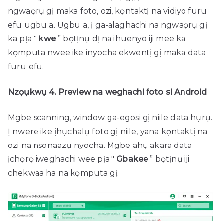
ngwaọrụ gị maka foto, ozi, kọntaktị na vidiyo furu
efu ugbu a. Ugbu a, ị ga-alaghachi na ngwaọrụ gị
ka pịa "
kwe
” bọtịnụ dị na ihuenyo iji mee ka
kọmputa nwee ike inyocha ekwentị gị maka data
furu efu.
Nzọụkwụ 4. Preview na weghachi foto si Android
Mgbe scanning, window ga-egosi gị niile data hụrụ.
Ị nwere ike ịhụchalụ foto gị niile, yana kọntaktị na
ozi na nsonaazụ nyocha. Mgbe ahụ akara data
ịchọrọ iweghachi wee pịa "
Gbakee
” bọtịnụ iji
chekwaa ha na kọmputa gị.