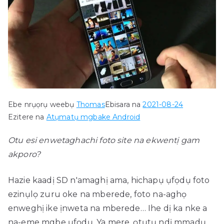
Ebe nrụọrụ weebụ
Thomas
Ebisara na
2021-08-24
Ezitere na
Atụmatụ mgbake Android
Otu esi enwetaghachi foto site na ekwentị gam
akporo?
Hazie kaadị SD n'amaghị ama, hichapụ ụfọdụ foto
ezinụlọ zuru oke na mberede, foto na-aghọ
enweghị ike ịnweta na mberede… Ihe dị ka nke a
na-eme mgbe ụfọdụ. Ya mere, ọtụtụ ndị mmadụ