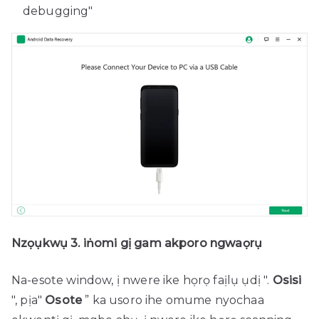
debugging"
Nzọụkwụ 3. iṅomi gị gam akporo ngwaọrụ
Na-esote window, ị nwere ike họrọ faịlụ ụdị ".
Osisi
", pịa"
Osote
” ka usoro ihe omume nyochaa