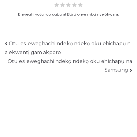
Enweghị votu ruo ugbu a! Bụrụ onye mbụ nye ọkwa a.
Bipute
Otu esi eweghachi ndekọ ndekọ oku ehichapụ n
a ekwentị gam akporo
igodo
Otu esi eweghachi ndekọ ndekọ oku ehichapụ na
Samsung