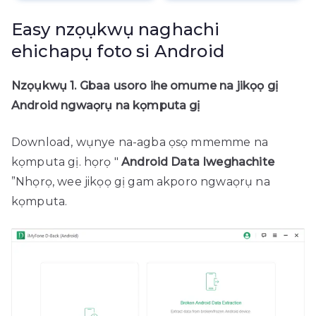
Easy nzọụkwụ naghachi
ehichapụ foto si Android
Nzọụkwụ 1. Gbaa usoro ihe omume na jikọọ gị
Android ngwaọrụ na kọmputa gị
Download, wụnye na-agba ọsọ mmemme na
kọmputa gị. họrọ "
Android Data Iweghachite
”Nhọrọ, wee jikọọ gị gam akporo ngwaọrụ na
kọmputa.