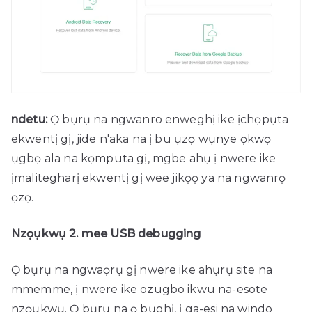
ndetu:
Ọ bụrụ na ngwanro enweghị ike ịchọpụta
ekwentị gị, jide n'aka na ị bu ụzọ wụnye ọkwọ
ụgbọ ala na kọmputa gị, mgbe ahụ ị nwere ike
ịmalitegharị ekwentị gị wee jikọọ ya na ngwanrọ
ọzọ.
Nzọụkwụ 2. mee USB debugging
Ọ bụrụ na ngwaọrụ gị nwere ike ahụrụ site na
mmemme, ị nwere ike ozugbo ikwu na-esote
nzọụkwụ. Ọ bụrụ na ọ bụghị, ị ga-esi na windo