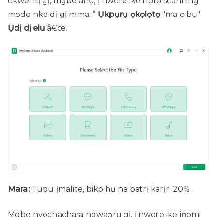
ekwentị gị, mgbe ahụ, ị ​​nwere ike họrọ scanning
mode nke dị gị mma: “
Ụkpụrụ ọkọlọtọ
"ma ọ bụ"
Ụdị dị elu
â€œ.
Mara:
Tupu ịmalite, biko hụ na batrị karịrị 20%.
Mgbe nyochachara ngwaọrụ gị, ị nwere ike iṅomi