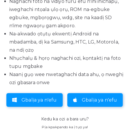
Naghachi foto na vidiyo furu efu n'ihi ihichapụ,
iweghachi ntọala ụlọ ọrụ, ROM na-egbuke
egbuke, mgbọrọgwụ, wdg, site na kaadị SD
n'ime ngwaọrụ gam akporo.
Na-akwado ọtụtụ ekwentị Android na
mbadamba, dị ka Samsung, HTC, LG, Motorola,
na ndị ọzọ
Nhụchalụ & họrọ naghachi ozi, kọntaktị na foto
tupu mgbake
Naanị gụọ wee nwetaghachi data ahụ, ọ nweghị
ozi gbasara onwe
Gbalịa ya n'efu
Gbalịa ya n'efu
Kedu ka ozi a bara uru?
Pịa kpakpando ka ị tụọ ya!