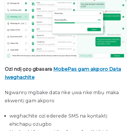
Ozi ndị ọzọ gbasara
MobePas gam akporo Data
Iweghachite
Ngwanrọ mgbake data nke ụwa nke mbụ maka
ekwentị gam akporo
weghachite ozi ederede SMS na kọntaktị
ehichapụ ozugbo