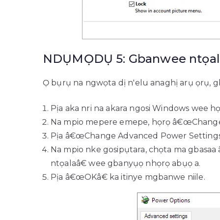
NDỤMỌDỤ 5: Gbanwee ntọala
Ọ bụrụ na ngwọta dị n'elu anaghị arụ ọrụ, gba
Pịa aka nri na akara ngosi Windows wee h
Na mpio mepere emepe, họrọ â€œChange 
Pịa â€œChange Advanced Power Settingsâ€ 
Na mpio nke gosipụtara, chọta ma gbas
ntọalaâ€ wee gbanyụọ nhọrọ abụọ a.
Pịa â€œOKâ€ ka itinye mgbanwe niile.