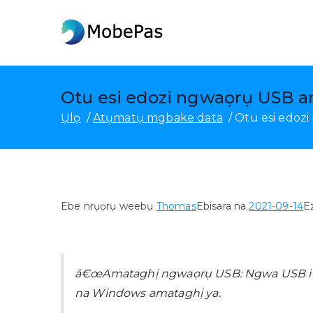
Gaa
na
MobePas
Onye na-agbanwe ọnọdụ 
ọdịnaya
Otu esi edozi ngwaọrụ USB a
Ụlọ
Atụmatụ mgbake data
Otu esi edoz
Ebe nrụọrụ weebụ
Thomas
Ebisara na
2021-09-14
E
â€œAmataghị ngwaọrụ USB: Ngwa USB ikpe
na Windows amataghị ya.