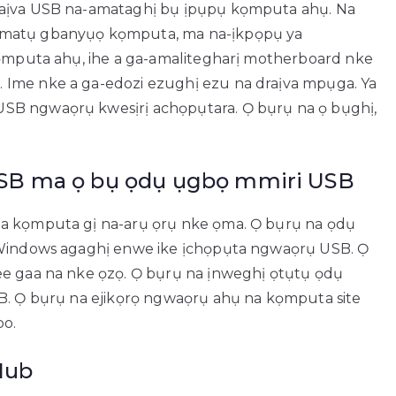
raịva USB na-amataghị bụ ịpụpụ kọmputa ahụ. Na
ụmatụ gbanyụọ kọmputa, ma na-ịkpọpụ ya
 kọmputa ahụ, ihe a ga-amalitegharị motherboard nke
 Ime nke a ga-edozi ezughị ezu na draịva mpụga. Ya
SB ngwaọrụ kwesịrị achọpụtara. Ọ bụrụ na ọ bụghị,
SB ma ọ bụ ọdụ ụgbọ mmiri USB
na kọmputa gị na-arụ ọrụ nke ọma. Ọ bụrụ na ọdụ
, Windows agaghị enwe ike ịchọpụta ngwaọrụ USB. Ọ
ee gaa na nke ọzọ. Ọ bụrụ na ịnweghị ọtụtụ ọdụ
SB. Ọ bụrụ na ejikọrọ ngwaọrụ ahụ na kọmputa site
bo.
Hub