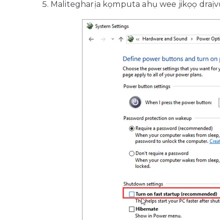
Malitegharịa kọmputa ahụ wee jikọọ draị