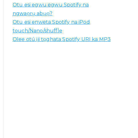
Otu esi egwu egwu Spotify na
ngwaọrụ abụọ?
Otu esi enweta Spotify na iPod
touch/Nano/shuffle
Olee otú iji tọghata Spotify URI ka MP3