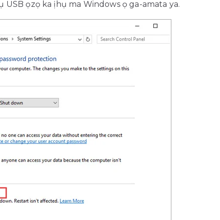
vụ USB ọzọ ka ịhụ ma Windows ọ ga-amata ya.