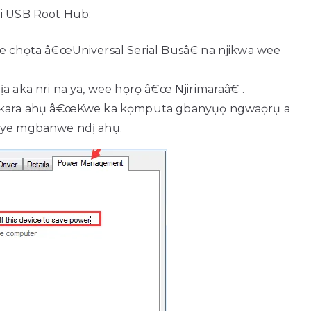
zi USB Root Hub:
 chọta â€œUniversal Serial Busâ€ na njikwa wee
aka nri na ya, wee họrọ â€œ Njirimaraâ€ .
akara ahụ â€œKwe ka kọmputa gbanyụọ ngwaọrụ a
inye mgbanwe ndị ahụ.