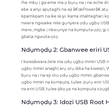
Ihe mbụ ị ga-eme ma ọ bụrụ na ị na-eche d
ebe a anyị apụtaghị na-eji â€œPowerâ€ at
kpamkpam na ike isi iyi. Kama ịmalitegharị
nwere ngwaike niile gụnyere ọdụ ụgbọ USB.
mere, mgbe ị nkwụnye na kọmputa ọzọ, gị U
gbalịa ngwọta ọzọ.
Ndụmọdụ 2: Gbanwee eriri U
I kwesịkwara ịlele ma ọdụ ụgbọ mmiri USB 
ụgbọ mmiri anaghị arụ ọrụ dịka ha kwesịrị
bụrụ na ị na-eji otu ọdụ ụgbọ mmiri, gbanw
ụgbọ mmiri na kọmpụta, tụlee ịzụrụ eriri U
na eriri USB, tụlee ijikọ ya na kọmputa ozug
Ndụmọdụ 3: Idozi USB Root 