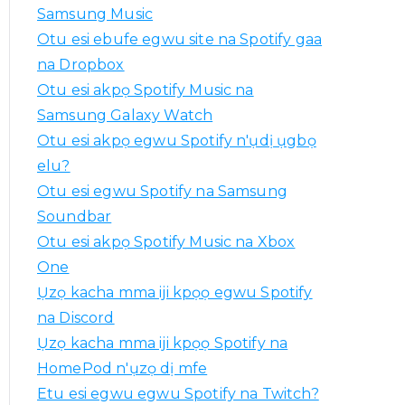
a
Samsung Music
k
Otu esi ebufe egwu site na Spotify gaa
a
na Dropbox
:
Otu esi akpọ Spotify Music na
Samsung Galaxy Watch
Otu esi akpọ egwu Spotify n'ụdị ụgbọ
elu?
Otu esi egwu Spotify na Samsung
Soundbar
Otu esi akpọ Spotify Music na Xbox
One
Ụzọ kacha mma iji kpọọ egwu Spotify
na Discord
Ụzọ kacha mma iji kpọọ Spotify na
HomePod n'ụzọ dị mfe
Etu esi egwu egwu Spotify na Twitch?