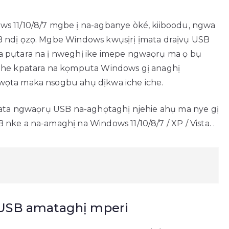
ws 11/10/8/7 mgbe ị na-agbanye òké, kiiboodu, ngwa
B ndị ọzọ. Mgbe Windows kwụsịrị ịmata draịvụ USB
a pụtara na ị nweghị ike imepe ngwaọrụ ma ọ bụ
 ihe kpatara na kọmputa Windows gị anaghị
wọta maka nsogbu ahụ dịkwa iche iche.
kpata ngwaọrụ USB na-aghọtaghị njehie ahụ ma nye gị
nke a na-amaghị na Windows 11/10/8/7 / XP / Vista. .
 USB amataghị mperi