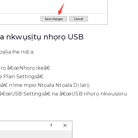
 nkwụsịtụ nhọrọ USB
lịa ihe ndị a:
ọrọ â€œNhọrọ ikeâ€ .
Plan Settingsâ€ .
n'ime mpio Ntọala Ntọala Dị larịị.
aa â€œUSB Settingsâ€ na â€œUSB nhọrọ nkwusioru