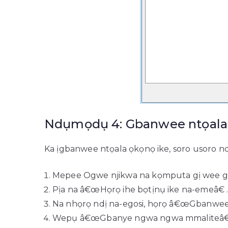
Ndụmọdụ 4: Gbanwee ntọala 
Ka ịgbanwee ntọala ọkọnọ ike, soro usoro ndị
Mepee Ogwe njikwa na kọmputa gị wee g
Pịa na â€œHọrọ ihe bọtịnụ ike na-emeâ€ 
Na nhọrọ ndị na-egosi, họrọ â€œGbanwee 
Wepụ â€œGbanye ngwa ngwa mmaliteâ€