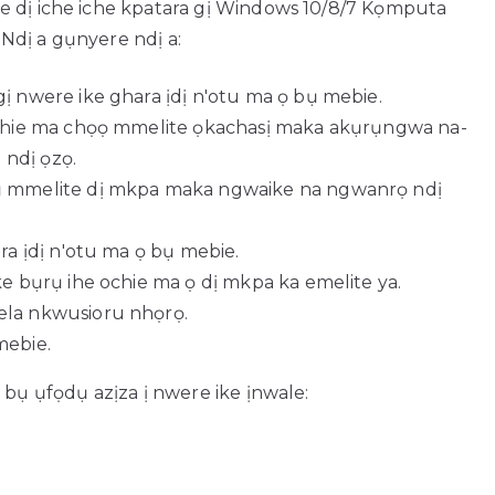
e dị iche iche kpatara gị Windows 10/8/7 Kọmputa
Ndị a gụnyere ndị a:
 nwere ike ghara ịdị n'otu ma ọ bụ mebie.
chie ma chọọ mmelite ọkachasị maka akụrụngwa na-
 ndị ọzọ.
 mmelite dị mkpa maka ngwaike na ngwanrọ ndị
a ịdị n'otu ma ọ bụ mebie.
 bụrụ ihe ochie ma ọ dị mkpa ka emelite ya.
la nkwusioru nhọrọ.
mebie.
 bụ ụfọdụ azịza ị nwere ike ịnwale: