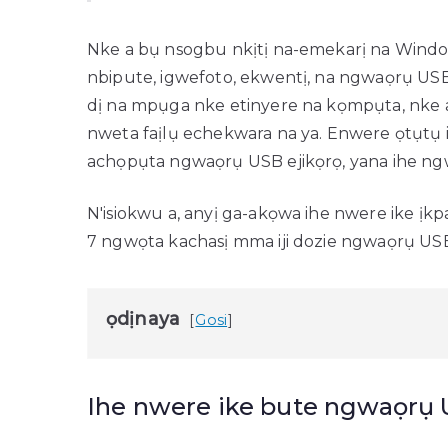
Nke a bụ nsogbu nkịtị na-emekarị na Windo
nbipute, igwefoto, ekwentị, na ngwaọrụ US
dị na mpụga nke etinyere na kọmpụta, nke 
nweta faịlụ echekwara na ya. Enwere ọtụtụ
achọpụta ngwaọrụ USB ejikọrọ, yana ihe ng
N'isiokwu a, anyị ga-akọwa ihe nwere ike ị
7 ngwọta kachasị mma iji dozie ngwaọrụ USB 
ọdịnaya
Gosi
Ihe nwere ike bute ngwaọrụ