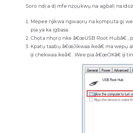
Soro ndị a dị mfe nzọụkwụ na-agbalị na ido
Mepee njikwa ngwaọrụ na kọmputa gị wee
pịa ya ka ịgbasa.
Chọta nhọrọ nke â€œUSB Root Hubâ€ , pịa 
Kpatụ taabụ â€œJikwaa ikeâ€ ma wepụ 
iji chekwaa ikeâ€ . Wee pịa â€œOKâ€ iji t