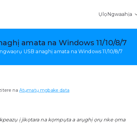
Ụlọ
Ngwaahịa
MobePas, Android Data Recovery & Nyefee mkpanaka
naghị amata na Windows 11/10/8/7
i ngwaọrụ USB anaghị amata na Windows 11/10/8/7
zitere na
Atụmatụ mgbake data
azụ ị jikọtara na kọmpụta a arụghị ọrụ nke ọma