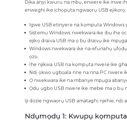
Dịka anyị kwuru na mbụ, enwere ike inwe ih
enweghị ike ịchọpụta ngwaọrụ USB ejikọrọ. 
Igwe USB etinyere na kọmpụta Windows gị
Sistemu Windows nwekwara ike ịbụ ihe o
ejikọ draịva USB ma ọ bụ draịvụ ike mpụga
Windows nwekwara ike na-efunahụ ụfọdụ
ọzọ.
Ihe njikwa USB na kọmpụta nwere ike ghar
Ndị ọkwọ ụgbọala nne na nna PC nwere ike
Ọ nwekwara ike na mbanye mpụga abanye
Ọdụ ụgbọ USB nwere ike mebie ma ọ bụ 
Iji dozie ngwaọrụ USB amataghị njehie, ndị a
Ndụmọdụ 1: Kwupụ kọmputa