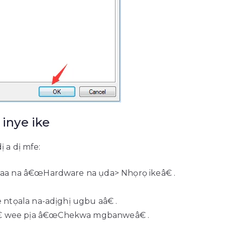
inye ike
 a dị mfe:
aa na â€œHardware na ụda> Nhọrọ ikeâ€ .
.
ntọala na-adịghị ugbu aâ€ .
 wee pịa â€œChekwa mgbanweâ€ .