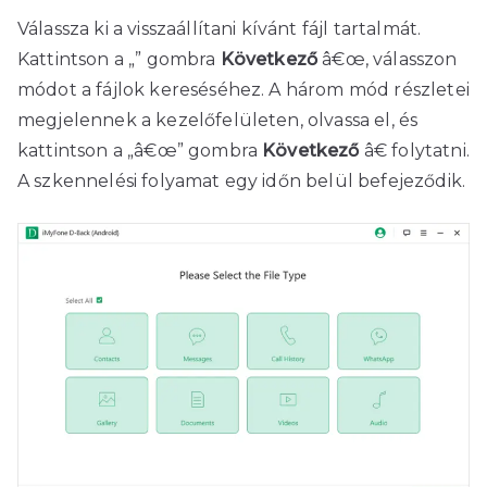
Válassza ki a visszaállítani kívánt fájl tartalmát.
Kattintson a „” gombra
Következő
â€œ, válasszon
módot a fájlok kereséséhez. A három mód részletei
megjelennek a kezelőfelületen, olvassa el, és
kattintson a „â€œ” gombra
Következő
â€ folytatni.
A szkennelési folyamat egy időn belül befejeződik.