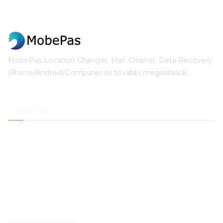
MobePas Location Changer, Mac Cleaner, Data Recovery
iPhone/Android/Computer és további megoldások.
MobePas
Helyszínváltó
iPhone adatmentés
iOS rendszer-helyreállítás
iPhone jelszó feloldó
Adat visszanyerés
Mac tisztító