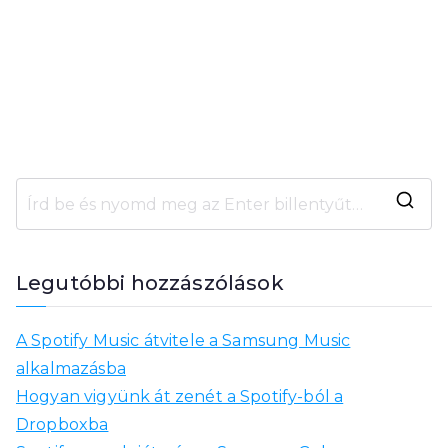
K
e
r
Legutóbbi hozzászólások
e
s
A Spotify Music átvitele a Samsung Music
é
alkalmazásba
s
Hogyan vigyünk át zenét a Spotify-ból a
:
Dropboxba