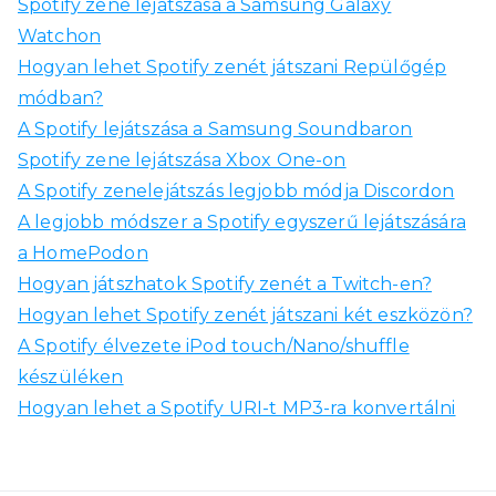
Spotify zene lejátszása a Samsung Galaxy
Watchon
Hogyan lehet Spotify zenét játszani Repülőgép
módban?
A Spotify lejátszása a Samsung Soundbaron
Spotify zene lejátszása Xbox One-on
A Spotify zenelejátszás legjobb módja Discordon
A legjobb módszer a Spotify egyszerű lejátszására
a HomePodon
Hogyan játszhatok Spotify zenét a Twitch-en?
Hogyan lehet Spotify zenét játszani két eszközön?
A Spotify élvezete iPod touch/Nano/shuffle
készüléken
Hogyan lehet a Spotify URI-t MP3-ra konvertálni