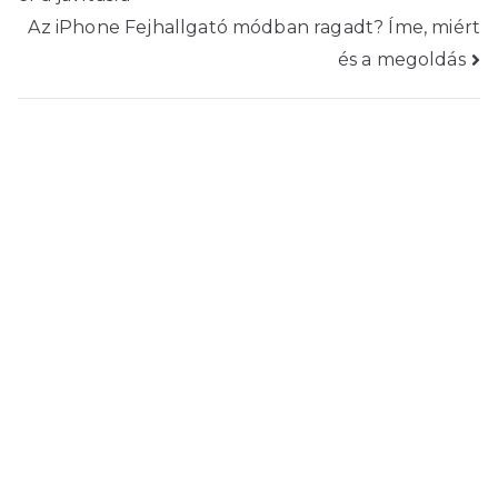
navigáció
Az iPhone Fejhallgató módban ragadt? Íme, miért
és a megoldás