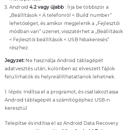
Android
4.2 vagy újabb
: Írja be többször a
„Beállítások < A telefonról < Build number”
lehetőséget, és amikor megjelenik a „Fejlesztői
módban van” üzenet, visszatérhet a „Beállítások
< Fejlesztői beállítások < USB hibakeresés”
részhez.
Jegyzet:
Ne használja Android táblagépét
adatvesztés után, különben az elveszett fájlok
felülírhatók és helyreállíthatatlanok lehetnek.
1. lépés: Indítsa el a programot, és csatlakoztassa
Android táblagépét a számítógéphez USB-n
keresztül
Telepítse és indítsa el az Android Data Recovery