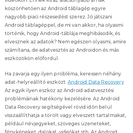
videókon. Ennek és az alacsonyabb árnak
köszönhetően az Android táblagép egyre
nagyobb piaci részesedést szerez. Jó játszani
Android táblagéppel, de mi van akkor, ha olyasmi
történik, hogy Android-táblája meghibásodik, és
elvesznek az adatok? Nem egészen olyasmi, amire
számítana, de adatvesztés az Androidon és más
eszközökön előfordul.
Ha zavarja egy ilyen probléma, keressen néhány
adat-helyreállító eszközt.
Android Data Recovery
Az egyik ilyen eszköz az Android adatvesztési
problémáinak hatékony kezelésére. Az Android
Data Recovery segítségével rövid időn belül
visszaállíthatja a törölt vagy elveszett tartalmakat,
például névjegyeket, szöveges üzeneteket,
fényképeket, dalokat, videókat stb. Az Android