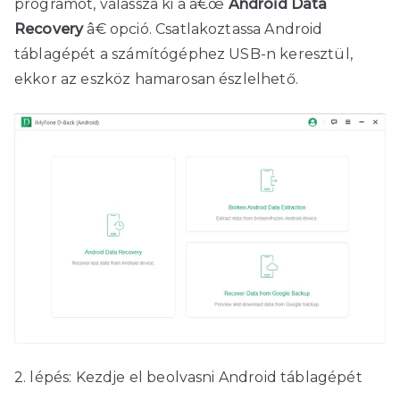
programot, válassza ki a â€œ
Android Data
Recovery
â€ opció. Csatlakoztassa Android
táblagépét a számítógéphez USB-n keresztül,
ekkor az eszköz hamarosan észlelhető.
2. lépés: Kezdje el beolvasni Android táblagépét