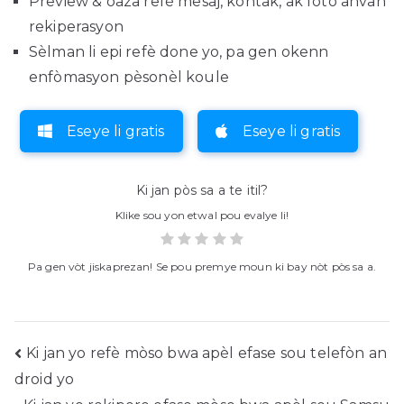
Preview & oaza refè mesaj, kontak, ak foto anvan
rekiperasyon
Sèlman li epi refè done yo, pa gen okenn
enfòmasyon pèsonèl koule
Eseye li gratis
Eseye li gratis
Ki jan pòs sa a te itil?
Klike sou yon etwal pou evalye li!
Pa gen vòt jiskaprezan! Se pou premye moun ki bay nòt pòs sa a.
Poste
Ki jan yo refè mòso bwa apèl efase sou telefòn an
droid yo
navigasyon