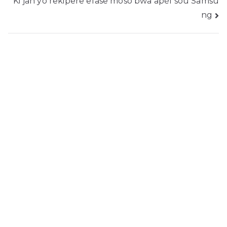
Ki jan yo rekipere efase mòso bwa apèl sou Samsu
ng