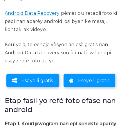
Android Data Recovery
pèmèt ou retabli foto ki
pèdi nan aparèy android, osi byen ke mesaj,
kontak, ak videyo.
Koulye a, telechaje vèsyon an esè gratis nan
Android Data Recovery sou òdinatè w lan epi
eseye refè foto ou yo.
Eseye li gratis
Eseye li gratis
Etap fasil yo refè foto efase nan
android
Etap 1. Kouri pwogram nan epi konekte aparèy