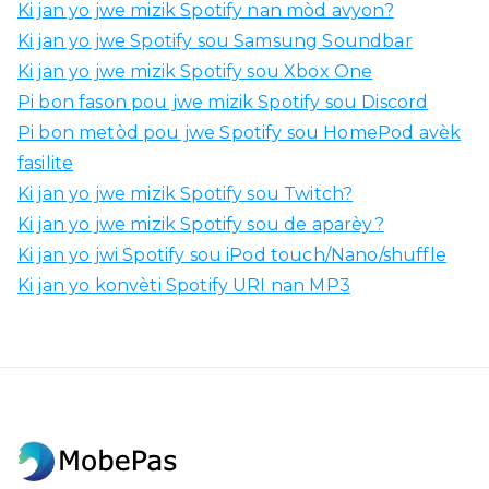
Ki jan yo jwe mizik Spotify nan mòd avyon?
Ki jan yo jwe Spotify sou Samsung Soundbar
Ki jan yo jwe mizik Spotify sou Xbox One
Pi bon fason pou jwe mizik Spotify sou Discord
Pi bon metòd pou jwe Spotify sou HomePod avèk
fasilite
Ki jan yo jwe mizik Spotify sou Twitch?
Ki jan yo jwe mizik Spotify sou de aparèy?
Ki jan yo jwi Spotify sou iPod touch/Nano/shuffle
Ki jan yo konvèti Spotify URI nan MP3