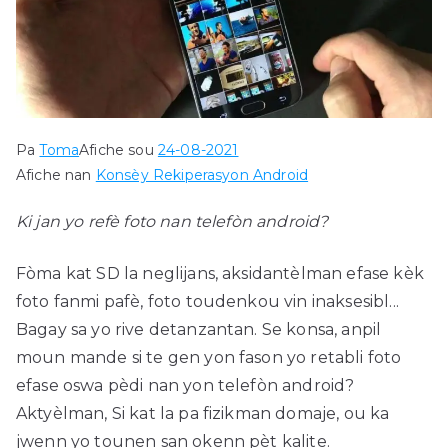
Pa
Toma
Afiche sou
24-08-2021
Afiche nan
Konsèy Rekiperasyon Android
Ki jan yo refè foto nan telefòn android?
Fòma kat SD la neglijans, aksidantèlman efase kèk
foto fanmi pafè, foto toudenkou vin inaksesibl...
Bagay sa yo rive detanzantan. Se konsa, anpil
moun mande si te gen yon fason yo retabli foto
efase oswa pèdi nan yon telefòn android?
Aktyèlman, Si kat la pa fizikman domaje, ou ka
jwenn yo tounen san okenn pèt kalite.