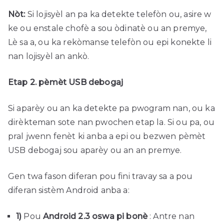
Nòt:
Si lojisyèl an pa ka detekte telefòn ou, asire w
ke ou enstale chofè a sou òdinatè ou an premye,
Lè sa a, ou ka rekòmanse telefòn ou epi konekte li
nan lojisyèl an ankò.
Etap 2. pèmèt USB debogaj
Si aparèy ou an ka detekte pa pwogram nan, ou ka
dirèkteman sote nan pwochen etap la. Si ou pa, ou
pral jwenn fenèt ki anba a epi ou bezwen pèmèt
USB debogaj sou aparèy ou an an premye.
Gen twa fason diferan pou fini travay sa a pou
diferan sistèm Android anba a:
1)
Pou
Android 2.3 oswa pi bonè
: Antre nan