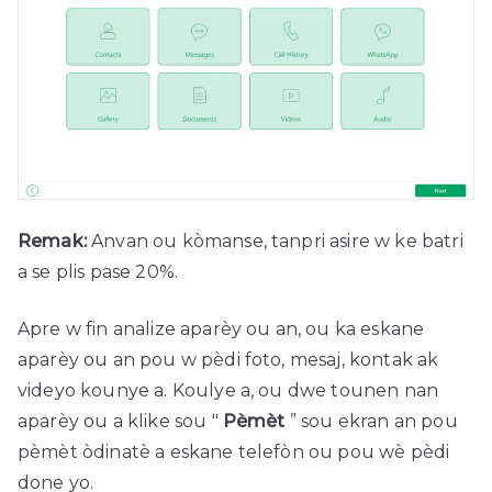
Remak:
Anvan ou kòmanse, tanpri asire w ke batri
a se plis pase 20%.
Apre w fin analize aparèy ou an, ou ka eskane
aparèy ou an pou w pèdi foto, mesaj, kontak ak
videyo kounye a. Koulye a, ou dwe tounen nan
aparèy ou a klike sou "
Pèmèt
” sou ekran an pou
pèmèt òdinatè a eskane telefòn ou pou wè pèdi
done yo.