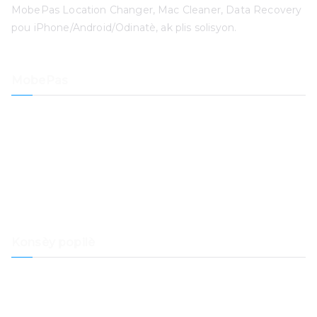
MobePas Location Changer, Mac Cleaner, Data Recovery
pou iPhone/Android/Odinatè, ak plis solisyon.
MobePas
Kote Chanje
Rekiperasyon Done iPhone
iOS sistèm Recovery
iPhone paskod Unlocker
Rekiperasyon Done
Netwayaj Mac
Konsèy popilè
Ki jan yo transfere Spotify Mizik nan Mizik Samsung
Ki jan yo transfere mizik soti nan Spotify nan Dropbox
Ki jan yo jwe mizik Spotify sou Samsung Galaxy Watch