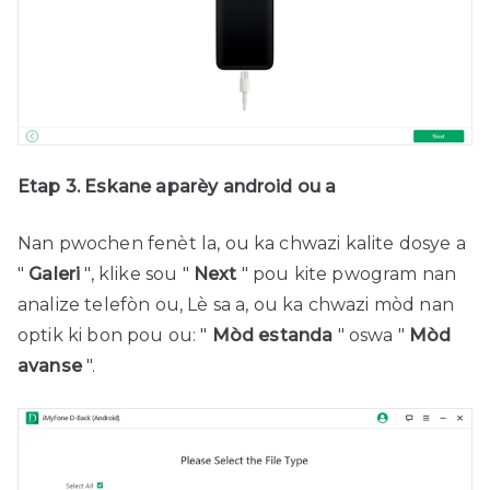
Etap 3. Eskane aparèy android ou a
Nan pwochen fenèt la, ou ka chwazi kalite dosye a
"
Galeri
", klike sou "
Next
" pou kite pwogram nan
analize telefòn ou, Lè sa a, ou ka chwazi mòd nan
optik ki bon pou ou: "
Mòd estanda
" oswa "
Mòd
avanse
".