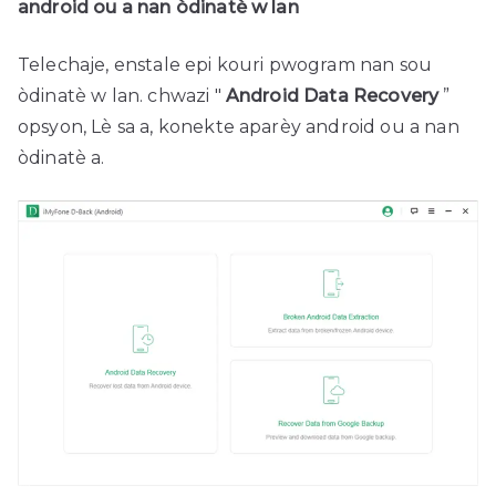
android ou a nan òdinatè w lan
Telechaje, enstale epi kouri pwogram nan sou
òdinatè w lan. chwazi "
Android Data Recovery
”
opsyon, Lè sa a, konekte aparèy android ou a nan
òdinatè a.