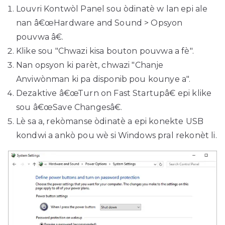
Louvri Kontwòl Panel sou òdinatè w lan epi ale
nan â€œHardware and Sound > Opsyon
pouvwa â€.
Klike sou "Chwazi kisa bouton pouvwa a fè".
Nan opsyon ki parèt, chwazi "Chanje
Anviwònman ki pa disponib pou kounye a".
Dezaktive â€œTurn on Fast Startupâ€ epi klike
sou â€œSave Changesâ€.
Lè sa a, rekòmanse òdinatè a epi konekte USB
kondwi a ankò pou wè si Windows pral rekonèt li.