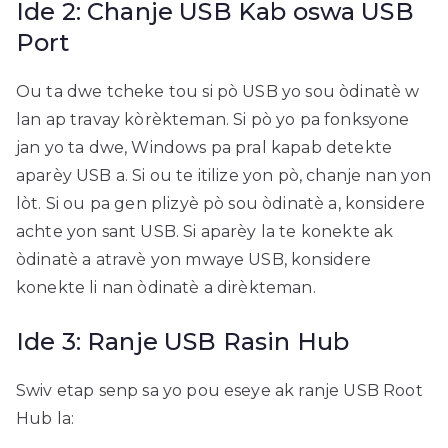
Ide 2: Chanje USB Kab oswa USB
Port
Ou ta dwe tcheke tou si pò USB yo sou òdinatè w
lan ap travay kòrèkteman. Si pò yo pa fonksyone
jan yo ta dwe, Windows pa pral kapab detekte
aparèy USB a. Si ou te itilize yon pò, chanje nan yon
lòt. Si ou pa gen plizyè pò sou òdinatè a, konsidere
achte yon sant USB. Si aparèy la te konekte ak
òdinatè a atravè yon mwaye USB, konsidere
konekte li nan òdinatè a dirèkteman.
Ide 3: Ranje USB Rasin Hub
Swiv etap senp sa yo pou eseye ak ranje USB Root
Hub la: