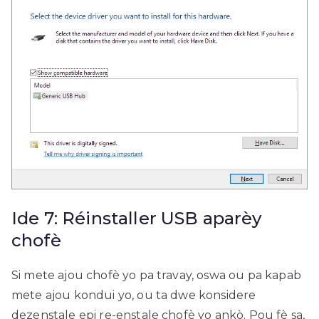
Ide 7: Réinstaller USB aparèy
chofè
Si mete ajou chofè yo pa travay, oswa ou pa kapab
mete ajou kondui yo, ou ta dwe konsidere
dezenstale epi re-enstale chofè yo ankò. Pou fè sa,