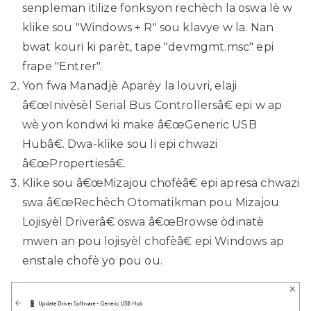
senpleman itilize fonksyon rechèch la oswa lè w
klike sou "Windows + R" sou klavye w la. Nan
bwat kouri ki parèt, tape "devmgmt.msc" epi
frape "Entrer".
Yon fwa Manadjè Aparèy la louvri, elaji
â€œInivèsèl Serial Bus Controllersâ€ epi w ap
wè yon kondwi ki make â€œGeneric USB
Hubâ€. Dwa-klike sou li epi chwazi
â€œPropertiesâ€.
Klike sou â€œMizajou chofèâ€ epi apresa chwazi
swa â€œRechèch Otomatikman pou Mizajou
Lojisyèl Driverâ€ oswa â€œBrowse òdinatè
mwen an pou lojisyèl chofèâ€ epi Windows ap
enstale chofè yo pou ou.