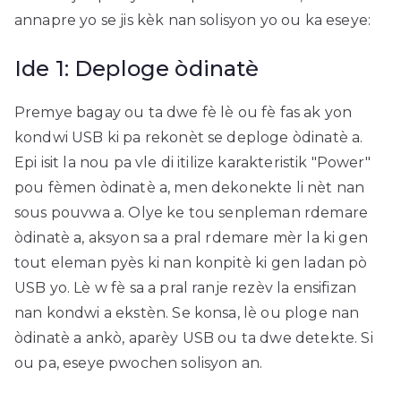
annapre yo se jis kèk nan solisyon yo ou ka eseye:
Ide 1: Deploge òdinatè
Premye bagay ou ta dwe fè lè ou fè fas ak yon
kondwi USB ki pa rekonèt se deploge òdinatè a.
Epi isit la nou pa vle di itilize karakteristik "Power"
pou fèmen òdinatè a, men dekonekte li nèt nan
sous pouvwa a. Olye ke tou senpleman rdemare
òdinatè a, aksyon sa a pral rdemare mèr la ki gen
tout eleman pyès ki nan konpitè ki gen ladan pò
USB yo. Lè w fè sa a pral ranje rezèv la ensifizan
nan kondwi a ekstèn. Se konsa, lè ou ploge nan
òdinatè a ankò, aparèy USB ou ta dwe detekte. Si
ou pa, eseye pwochen solisyon an.