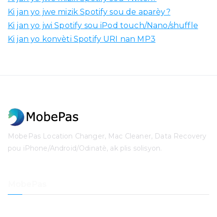
Ki jan yo jwe mizik Spotify sou de aparèy?
Ki jan yo jwi Spotify sou iPod touch/Nano/shuffle
Ki jan yo konvèti Spotify URI nan MP3
MobePas Location Changer, Mac Cleaner, Data Recovery
pou iPhone/Android/Odinatè, ak plis solisyon.
MobePas
Kote Chanje