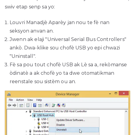
swiv etap senp sa yo:
Louvri Manadjè Aparèy jan nou te fè nan
seksyon anvan an.
Jwenn ak elaji "Universal Serial Bus Controllers"
ankò. Dwa-klike sou chofè USB yo epi chwazi
"Uninstall".
Fè sa pou tout chofè USB ak Lè sa a, rekòmanse
òdinatè a ak chofè yo ta dwe otomatikman
reenstale sou sistèm ou an.