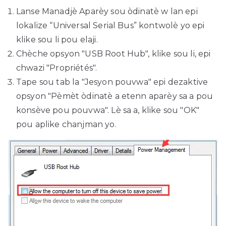
Lanse Manadjè Aparèy sou òdinatè w lan epi
lokalize “Universal Serial Bus” kontwolè yo epi
klike sou li pou elaji.
Chèche opsyon "USB Root Hub", klike sou li, epi
chwazi "Propriétés".
Tape sou tab la "Jesyon pouvwa" epi dezaktive
opsyon "Pèmèt òdinatè a etenn aparèy sa a pou
konsève pou pouvwa". Lè sa a, klike sou "OK"
pou aplike chanjman yo.