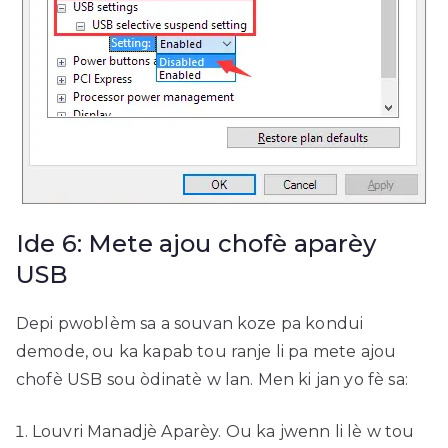
Ide 6: Mete ajou chofè aparèy
USB
Depi pwoblèm sa a souvan koze pa kondui
demode, ou ka kapab tou ranje li pa mete ajou
chofè USB sou òdinatè w lan. Men ki jan yo fè sa:
Louvri Manadjè Aparèy. Ou ka jwenn li lè w tou