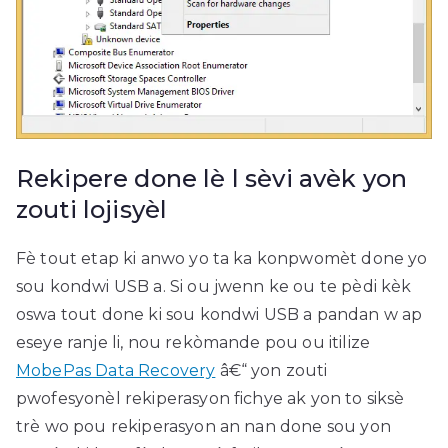
Rekipere done lè l sèvi avèk yon
zouti lojisyèl
Fè tout etap ki anwo yo ta ka konpwomèt done yo
sou kondwi USB a. Si ou jwenn ke ou te pèdi kèk
oswa tout done ki sou kondwi USB a pandan w ap
eseye ranje li, nou rekòmande pou ou itilize
MobePas Data Recovery
â€“ yon zouti
pwofesyonèl rekiperasyon fichye ak yon to siksè
trè wo pou rekiperasyon an nan done sou yon