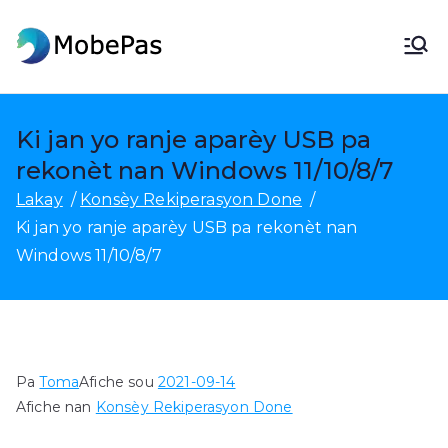
Ale
nan
MobePas
Chanje Kote MobePas, Rekipere
kontni
Done Android & Transfè Mobil
Ki jan yo ranje aparèy USB pa
rekonèt nan Windows 11/10/8/7
Lakay
Konsèy Rekiperasyon Done
Ki jan yo ranje aparèy USB pa rekonèt nan
Windows 11/10/8/7
Pa
Toma
Afiche sou
2021-09-14
Afiche nan
Konsèy Rekiperasyon Done