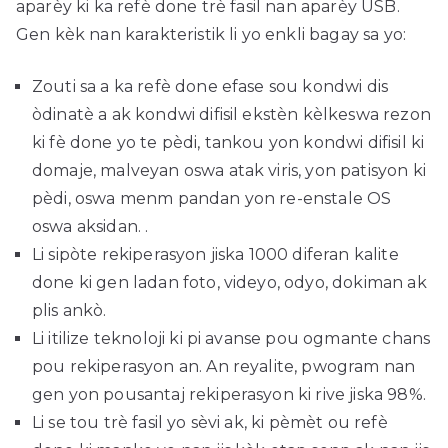
aparèy ki ka refè done trè fasil nan aparèy USB.
Gen kèk nan karakteristik li yo enkli bagay sa yo:
Zouti sa a ka refè done efase sou kondwi dis
òdinatè a ak kondwi difisil ekstèn kèlkeswa rezon
ki fè done yo te pèdi, tankou yon kondwi difisil ki
domaje, malveyan oswa atak viris, yon patisyon ki
pèdi, oswa menm pandan yon re-enstale OS
oswa aksidan. .
Li sipòte rekiperasyon jiska 1000 diferan kalite
done ki gen ladan foto, videyo, odyo, dokiman ak
plis ankò.
Li itilize teknoloji ki pi avanse pou ogmante chans
pou rekiperasyon an. An reyalite, pwogram nan
gen yon pousantaj rekiperasyon ki rive jiska 98%.
Li se tou trè fasil yo sèvi ak, ki pèmèt ou refè