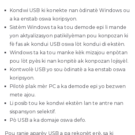
Kondwi USB ki konekte nan òdinatè Windows ou
a ka enstab oswa koripsyon.
Sistèm Windows ta ka tou demode epi li mande
yon aktyalizasyon patikilyèman pou konpozan ki
fè fas ak kondui USB oswa lòt kondui di ekstèn.
Windows ta ka tou manke kèk mizajou enpòtan
pou lòt pyès ki nan konpitè ak konpozan lojisyèl.
Kontwolè USB yo sou òdinatè a ka enstab oswa
koripsyon.
Pilotè plak mèr PC a ka demode epi yo bezwen
mete ajou.
Li posib tou ke kondwi ekstèn lan te antre nan
sispansyon selektif.
Pò USB a ka domaje oswa defo.
Pou ranje aparèy USB a pa rekonèt erè, sa ki