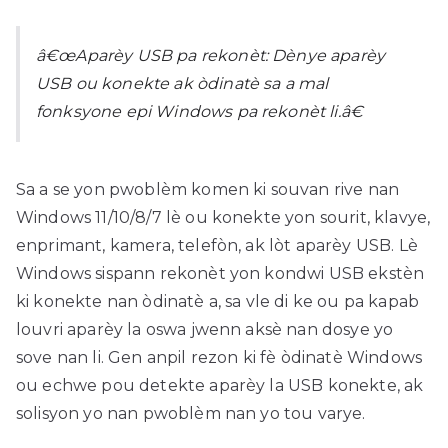
â€œAparèy USB pa rekonèt: Dènye aparèy
USB ou konekte ak òdinatè sa a mal
fonksyone epi Windows pa rekonèt li.â€
Sa a se yon pwoblèm komen ki souvan rive nan
Windows 11/10/8/7 lè ou konekte yon sourit, klavye,
enprimant, kamera, telefòn, ak lòt aparèy USB. Lè
Windows sispann rekonèt yon kondwi USB ekstèn
ki konekte nan òdinatè a, sa vle di ke ou pa kapab
louvri aparèy la oswa jwenn aksè nan dosye yo
sove nan li. Gen anpil rezon ki fè òdinatè Windows
ou echwe pou detekte aparèy la USB konekte, ak
solisyon yo nan pwoblèm nan yo tou varye.