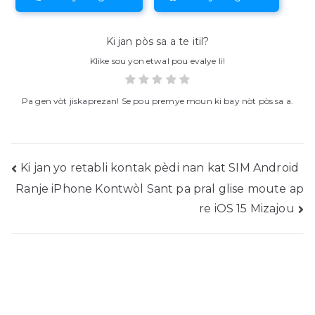
Ki jan pòs sa a te itil?
Klike sou yon etwal pou evalye li!
Pa gen vòt jiskaprezan! Se pou premye moun ki bay nòt pòs sa a.
Poste
Ki jan yo retabli kontak pèdi nan kat SIM Android
Ranje iPhone Kontwòl Sant pa pral glise moute ap
navigasyon
re iOS 15 Mizajou