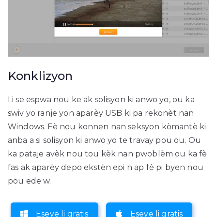
Konklizyon
Li se espwa nou ke ak solisyon ki anwo yo, ou ka
swiv yo ranje yon aparèy USB ki pa rekonèt nan
Windows. Fè nou konnen nan seksyon kòmantè ki
anba a si solisyon ki anwo yo te travay pou ou. Ou
ka pataje avèk nou tou kèk nan pwoblèm ou ka fè
fas ak aparèy depo ekstèn epi n ap fè pi byen nou
pou ede w.
Eseye li gratis
Eseye li gratis