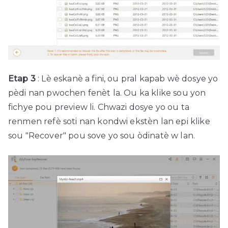
Etap 3
: Lè eskanè a fini, ou pral kapab wè dosye yo
pèdi nan pwochen fenèt la. Ou ka klike sou yon
fichye pou preview li. Chwazi dosye yo ou ta
renmen refè soti nan kondwi ekstèn lan epi klike
sou "Recover" pou sove yo sou òdinatè w lan.