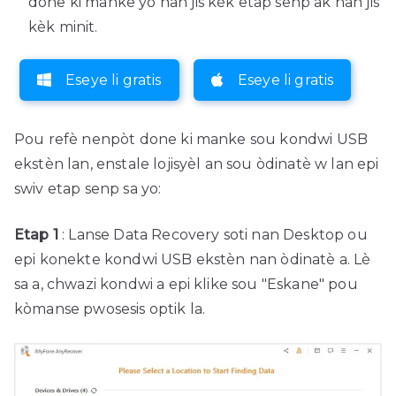
done ki manke yo nan jis kèk etap senp ak nan jis
kèk minit.
Eseye li gratis
Eseye li gratis
Pou refè nenpòt done ki manke sou kondwi USB
ekstèn lan, enstale lojisyèl an sou òdinatè w lan epi
swiv etap senp sa yo:
Etap 1
: Lanse Data Recovery soti nan Desktop ou
epi konekte kondwi USB ekstèn nan òdinatè a. Lè
sa a, chwazi kondwi a epi klike sou "Eskane" pou
kòmanse pwosesis optik la.