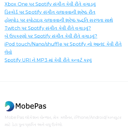
Xbox One પર Spotify સંગીત કેવી રીતે વગાડવું
ડિસ્કોર્ડ પર Spotify સંગીત ચલાવવાની શ્રેષ્ઠ રીત
હોમપોડ પર સ્પોટાઇફ ચલાવવાની શ્રેષ્ઠ પદ્ધતિ સરળતા સાથે
Twitch પર Spotify સંગીત કેવી રીતે વગાડવું?
બે ઉપકરણો પર Spotify સંગીત કેવી રીતે વગાડવું?
iPod touch/Nano/shuffle પર Spotify નો આનંદ કેવી રીતે
લેવો
Spotify URI ને MP3 માં કેવી રીતે કન્વર્ટ કરવું
MobePas લોકેશન ચેન્જર, મેક ક્લીનર, iPhone/Android/કમ્પ્યુટર
માટે ડેટા પુનઃપ્રાપ્તિ અને વધુ ઉકેલો.