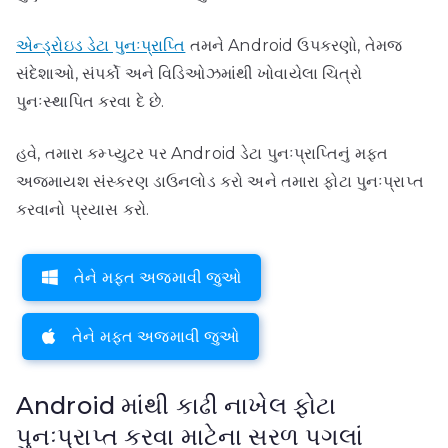
એન્ડ્રોઇડ ડેટા પુનઃપ્રાપ્તિ
તમને Android ઉપકરણો, તેમજ
સંદેશાઓ, સંપર્કો અને વિડિઓઝમાંથી ખોવાયેલા ચિત્રો
પુનઃસ્થાપિત કરવા દે છે.
હવે, તમારા કમ્પ્યુટર પર Android ડેટા પુનઃપ્રાપ્તિનું મફત
અજમાયશ સંસ્કરણ ડાઉનલોડ કરો અને તમારા ફોટા પુનઃપ્રાપ્ત
કરવાનો પ્રયાસ કરો.
તેને મફત અજમાવી જુઓ
તેને મફત અજમાવી જુઓ
Android માંથી કાઢી નાખેલ ફોટા
પુનઃપ્રાપ્ત કરવા માટેના સરળ પગલાં