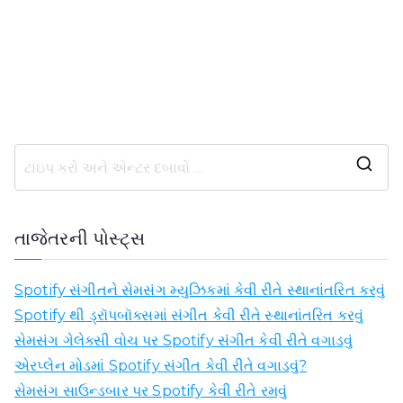
ની
શો
ધ
તાજેતરની પોસ્ટ્સ
માં
:
Spotify સંગીતને સેમસંગ મ્યુઝિકમાં કેવી રીતે સ્થાનાંતરિત કરવું
Spotify થી ડ્રૉપબૉક્સમાં સંગીત કેવી રીતે સ્થાનાંતરિત કરવું
સેમસંગ ગેલેક્સી વોચ પર Spotify સંગીત કેવી રીતે વગાડવું
એરપ્લેન મોડમાં Spotify સંગીત કેવી રીતે વગાડવું?
સેમસંગ સાઉન્ડબાર પર Spotify કેવી રીતે રમવું