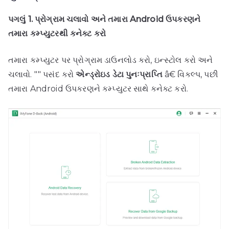
પગલું 1. પ્રોગ્રામ ચલાવો અને તમારા Android ઉપકરણને
તમારા કમ્પ્યુટરથી કનેક્ટ કરો
તમારા કમ્પ્યુટર પર પ્રોગ્રામ ડાઉનલોડ કરો, ઇન્સ્ટોલ કરો અને
ચલાવો. "" પસંદ કરો
એન્ડ્રોઇડ ડેટા પુનઃપ્રાપ્તિ
â€ વિકલ્પ, પછી
તમારા Android ઉપકરણને કમ્પ્યુટર સાથે કનેક્ટ કરો.