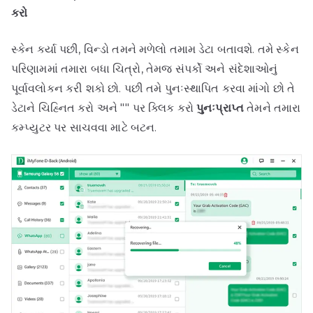
કરો
સ્કેન કર્યા પછી, વિન્ડો તમને મળેલો તમામ ડેટા બતાવશે. તમે સ્કેન
પરિણામમાં તમારા બધા ચિત્રો, તેમજ સંપર્કો અને સંદેશાઓનું
પૂર્વાવલોકન કરી શકો છો. પછી તમે પુનઃસ્થાપિત કરવા માંગો છો તે
ડેટાને ચિહ્નિત કરો અને "" પર ક્લિક કરો
પુનઃપ્રાપ્ત
તેમને તમારા
કમ્પ્યુટર પર સાચવવા માટે બટન.