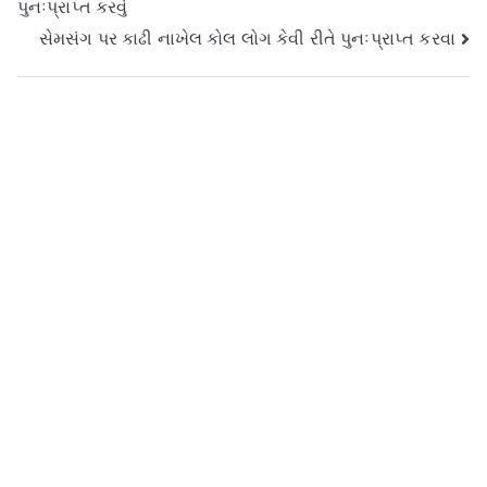
પુનઃપ્રાપ્ત કરવું
નેવિગેશન
સેમસંગ પર કાઢી નાખેલ કોલ લોગ કેવી રીતે પુનઃપ્રાપ્ત કરવા