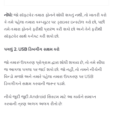
નોંધો:
જો સૉફ્ટવેર તમારા ફોનને શોધી શકતું નથી, તો ખાતરી કરો
કે તમે પહેલા તમારા કમ્પ્યુટર પર ડ્રાઇવર ઇન્સ્ટોલ કરો છો, પછી
તમે તમારા ફોનને ફરીથી પ્રારંભ કરી શકો છો અને તેને ફરીથી
સૉફ્ટવેર સાથે કનેક્ટ કરી શકો છો.
પગલું 2. USB ડિબગીંગ સક્ષમ કરો
જો તમારું ઉપકરણ પ્રોગ્રામ દ્વારા શોધી શકાય છે, તો તમે સીધા
જ આગલા પગલા પર જઈ શકો છો. જો નહીં, તો તમને નીચેની
વિન્ડો મળશે અને તમારે પહેલા તમારા ઉપકરણ પર USB
ડિબગીંગને સક્ષમ કરવાની જરૂર પડશે.
નીચે જુદી જુદી Android સિસ્ટમ માટે આ કાર્યને સમાપ્ત
કરવાની ત્રણ અલગ અલગ રીતો છે: