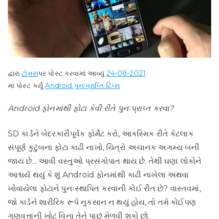
દ્વારા
ટોમસ
પર પોસ્ટ કરવામાં આવ્યું
24-08-2021
માં પોસ્ટ કર્યું
Android પુનઃપ્રાપ્તિ ટિપ્સ
Android ફોનમાંથી ફોટા કેવી રીતે પુનઃપ્રાપ્ત કરવા?
SD કાર્ડને બેદરકારીપૂર્વક ફોર્મેટ કરો, આકસ્મિક રીતે કેટલાક
સંપૂર્ણ કુટુંબના ફોટા કાઢી નાખો, ચિત્રો અચાનક અગમ્ય બની
જાય છે... આવી વસ્તુઓ પ્રસંગોપાત થાય છે. તેથી ઘણા લોકોને
આશ્ચર્ય થયું કે શું Android ફોનમાંથી કાઢી નાખેલા અથવા
ખોવાયેલા ફોટાને પુનઃસ્થાપિત કરવાની કોઈ રીત છે? વાસ્તવમાં,
જો કાર્ડને શારીરિક રૂપે નુકસાન ન થયું હોય, તો તમે કોઈપણ
ગુણવત્તાની ખોટ વિના તેને પાછું મેળવી શકો છો.