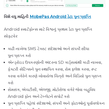
વિશે વધુ માહિતી
MobePas Android ડેટા પુનઃપ્રાપ્તિ
Android સ્માર્ટફોન્સ માટે વિશ્વનું પ્રથમ ડેટા પુનઃપ્રાપ્તિ
સોફ્ટવેર
કાઢી નાખેલા SMS ટેક્સ્ટ સંદેશાઓ અને સંપર્કો સીધા
પુનઃપ્રાપ્ત કરો
એન્ડ્રોઇડ ઉપકરણોની અંદરના SD કાર્ડ્સમાંથી કાઢી નાખવા,
ફેક્ટરી સેટિંગ્સને પુનઃસ્થાપિત કરવા, રોમ ફ્લેશ કરવા, રૂટ
કરવા વગેરેને કારણે ખોવાયેલા ચિત્રો અને વિડિયો પુનઃપ્રાપ્ત
કરો
સેમસંગ, એચટીસી, એલજી, મોટોરોલા વગેરે જેવા બહુવિધ
Android ફોન અને ટેબ્લેટને સપોર્ટ કરો
પુનઃપ્રાપ્તિ પહેલાં સંદેશાઓ, સંપર્કો અને ફોટાઓનું પૂર્વાવલોકન