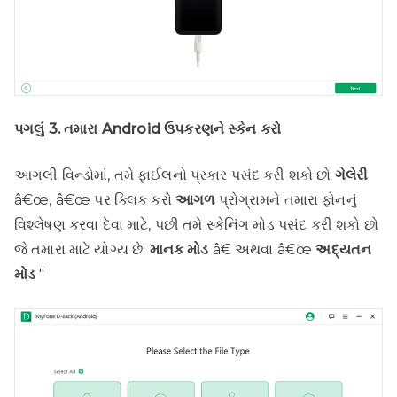
પગલું 3. તમારા Android ઉપકરણને સ્કેન કરો
આગલી વિન્ડોમાં, તમે ફાઈલનો પ્રકાર પસંદ કરી શકો છો
ગેલેરી
â€œ, â€œ પર ક્લિક કરો
આગળ
પ્રોગ્રામને તમારા ફોનનું
વિશ્લેષણ કરવા દેવા માટે, પછી તમે સ્કેનિંગ મોડ પસંદ કરી શકો છો
જે તમારા માટે યોગ્ય છે:
માનક મોડ
â€ અથવા â€œ
અદ્યતન
મોડ
"