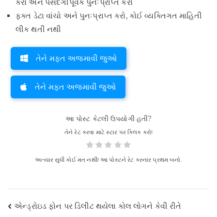
કરો અને પસંદગીપૂર્વક પુનઃપ્રાપ્ત કરો
ફક્ત ડેટા વાંચો અને પુનઃપ્રાપ્ત કરો, કોઈ વ્યક્તિગત માહિતી
લીક થતી નથી
તેને મફત અજમાવી જુઓ
તેને મફત અજમાવી જુઓ
આ પોસ્ટ કેટલી ઉપયોગી હતી?
તેને રેટ કરવા માટે સ્ટાર પર ક્લિક કરો!
અત્યાર સુધી કોઈ મત નથી! આ પોસ્ટને રેટ કરનાર પ્રથમ બનો.
પોસ્ટ
એન્ડ્રોઇડ ફોન પર ડિલીટ થયેલા કોલ લોગને કેવી રીતે