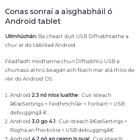
Conas sonraí a aisghabháil ó
Android tablet
Ullmhúchán:
Ba cheart duit USB Dífhabhtaithe a
chur ar do táibléad Android.
Féadfaidh modhanna chun Dífhabhtú USB a
chumasú athrú beagán ach féach mar atá thíos de
réir do Android OS.
Android
2.3 nó níos luaithe
: Cuir isteach
â€œSettings < Feidhmchláir < Forbairt < USB
debuggingâ € .
Android
3.0 go 4.1
: Cuir isteach â€œSettings <
Rogha an fhorbróra < USB debuggingâ€ .
Android
4.2 nó an ceann is nuaí
: Cuir isteach