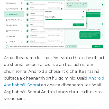
Arna dhéanamh leis na céimeanna thuas, beidh ort
do shonraí eolach ar ais. Is é an bealach is fearr
chun sonraí Android a chosaint ó chaillteanas ná
cúltaca a dhéanamh orthu go minic. Úsáid
Android
Aisghabháil Sonraí
an obair a dhéanamh. Íoslódáil
Aisghabháil Sonraí Android anois chun caillteanas a
sheachaint.