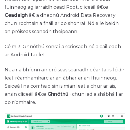
fuinneog ag iarraidh cead Root, cliceáil â€œ
Ceadaigh
â€ a dheonú Android Data Recovery
chun rochtain a fháil ar do shonraí. Nó eile beidh
an próiseas scanadh theipeann.
Céim 3: Ghnóthú sonraí a scriosadh nó a cailleadh
ar Android tablet
Nuair a bhíonn an próiseas scanadh déanta, is féidir
leat réamhamharc ar an ábhar ar an fhuinneog.
Seiceáil na comhaid sin is mian leat a chur ar ais,
ansin cliceáil â€œ
Ghnóthú
• chun iad a shábháil ar
do ríomhaire.