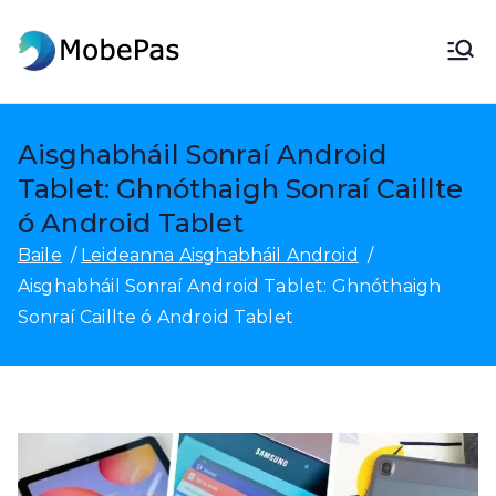
Léim
ar
MobePas
MobePas Location Changer,
ábhar
Android Aisghabháil Sonraí &
Aistriú Soghluaiste
Aisghabháil Sonraí Android
Tablet: Ghnóthaigh Sonraí Caillte
ó Android Tablet
Baile
Leideanna Aisghabháil Android
Aisghabháil Sonraí Android Tablet: Ghnóthaigh
Sonraí Caillte ó Android Tablet