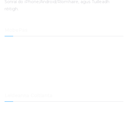
Sonraí do iPhone/Android/Ríomhaire, agus Tuilleadh
réitigh.
MobePas
Athróir Suímh
Aisghabháil Sonraí iPhone
iOS Aisghabháil Córas
Díghlasáil paschód iPhone
Aisghabháil Sonraí
Glantóir Mac
Leideanna Coitianta
Conas Spotify Music a Aistriú go Samsung Music
Conas Ceol a Aistriú ó Spotify go Dropbox
Conas Ceol Spotify a Seinn ar Samsung Galaxy Watch