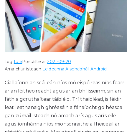
Tóg
tú é
Postáilte ar
2021-09-20
Arna chur isteach
Leideanna Aisghabháil Android
Ciallaíonn an scáileán níos mó eispéireas níos fearr
ar an léitheoireacht agus ar an bhfísseinm, sin an
fáth a gcruthaítear táibléid. Trí thaibléad, is féidir
leat leathanaigh ghréasáin a fánaíocht go héasca
gan zúmáil isteach nó amach arís agus arís eile
agus íomhánna níos mionsonraithe a fheiceáil ar