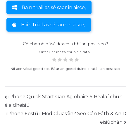
Bain triail as sé saor in aisce,
Bain triail as sé saor in aisce,
Cé chomh húsáideach a bhí an post seo?
Cliceáil ar réalta chun é a rátáil!
Níl aon vótaí go dtí seo! Bí ar an gcéad duine a rátáil an post seo.
Post
iPhone Quick Start Gan Ag obair? 5 Bealaí chun
é a dheisiú
nascleanúint
iPhone Fostú i Mód Cluasáin? Seo Cén Fáth & An D
eisiúchán