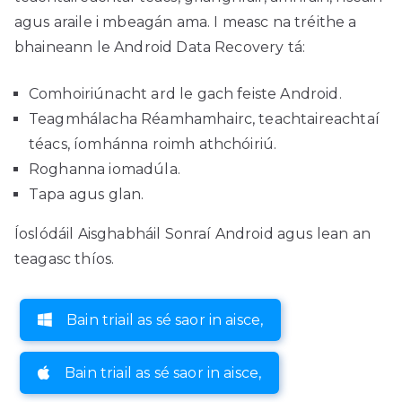
agus araile i mbeagán ama. I measc na tréithe a
bhaineann le Android Data Recovery tá:
Comhoiriúnacht ard le gach feiste Android.
Teagmhálacha Réamhamhairc, teachtaireachtaí
téacs, íomhánna roimh athchóiriú.
Roghanna iomadúla.
Tapa agus glan.
Íoslódáil Aisghabháil Sonraí Android agus lean an
teagasc thíos.
Bain triail as sé saor in aisce,
Bain triail as sé saor in aisce,