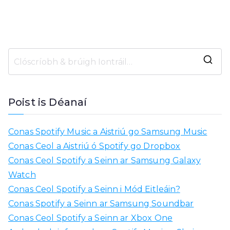
C
u
a
Poist is Déanaí
r
d
Conas Spotify Music a Aistriú go Samsung Music
a
Conas Ceol a Aistriú ó Spotify go Dropbox
i
Conas Ceol Spotify a Seinn ar Samsung Galaxy
g
Watch
h
Conas Ceol Spotify a Seinn i Mód Eitleáin?
l
Conas Spotify a Seinn ar Samsung Soundbar
e
Conas Ceol Spotify a Seinn ar Xbox One
h