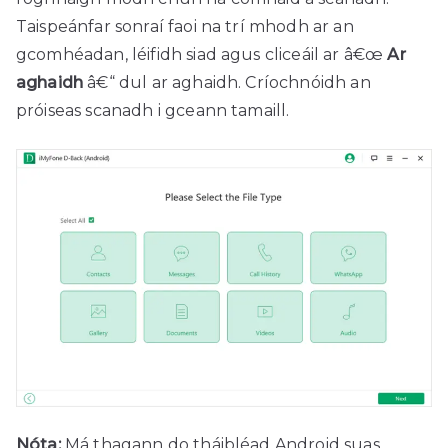
Taispeánfar sonraí faoi na trí mhodh ar an
gcomhéadan, léifidh siad agus cliceáil ar â€œ
Ar
aghaidh
â€“ dul ar aghaidh. Críochnóidh an
próiseas scanadh i gceann tamaill.
Nóta:
Má thagann do tháibléad Android suas