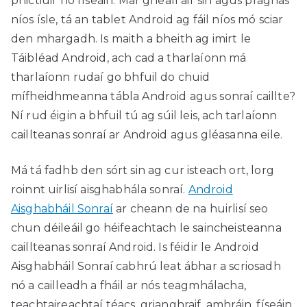
phictiúir nó físeáin. Mar gheall air sin agus praghas
níos ísle, tá an tablet Android ag fáil níos mó sciar
den mhargadh. Is maith a bheith ag imirt le
Táibléad Android, ach cad a tharlaíonn má
tharlaíonn rudaí go bhfuil do chuid
mífheidhmeanna tábla Android agus sonraí caillte?
Ní rud éigin a bhfuil tú ag súil leis, ach tarlaíonn
caillteanas sonraí ar Android agus gléasanna eile.
Má tá fadhb den sórt sin ag cur isteach ort, lorg
roinnt uirlisí aisghabhála sonraí.
Android
Aisghabháil Sonraí
ar cheann de na huirlisí seo
chun déileáil go héifeachtach le saincheisteanna
caillteanas sonraí Android. Is féidir le Android
Aisghabháil Sonraí cabhrú leat ábhar a scriosadh
nó a cailleadh a fháil ar nós teagmhálacha,
teachtaireachtaí téacs, grianghraif, amhráin, físeáin