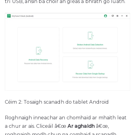
trí USB, ansin ba chóir an gléas a bhrath go luath.
Céim 2: Tosaigh scanadh do tablet Android
Roghnaigh inneachar an chomhaid ar mhaith leat
a chur ar ais. Cliceáil â€œ
Ar aghaidh
â€œ,
roghnaigh modh chun na comhaid a scanadh.