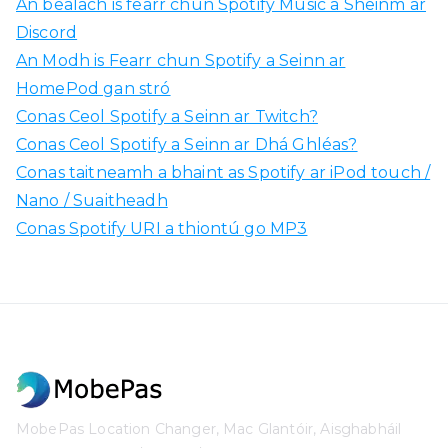
An bealach is fearr chun Spotify Music a Sheinm ar
a
Discord
g
An Modh is Fearr chun Spotify a Seinn ar
h
HomePod gan stró
a
Conas Ceol Spotify a Seinn ar Twitch?
i
Conas Ceol Spotify a Seinn ar Dhá Ghléas?
d
Conas taitneamh a bhaint as Spotify ar iPod touch /
h
Nano / Suaitheadh
:
Conas Spotify URI a thiontú go MP3
MobePas Location Changer, Mac Glantóir, Aisghabháil