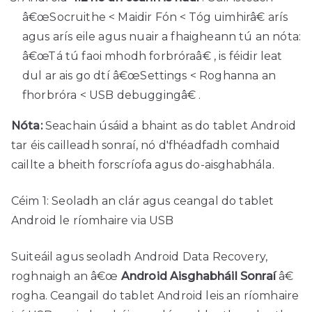
â€œSocruithe < Maidir Fón < Tóg uimhirâ€ arís
agus arís eile agus nuair a fhaigheann tú an nóta:
â€œTá tú faoi mhodh forbróraâ€ , is féidir leat
dul ar ais go dtí â€œSettings < Roghanna an
fhorbróra < USB debuggingâ€ .
Nóta:
Seachain úsáid a bhaint as do tablet Android
tar éis cailleadh sonraí, nó d'fhéadfadh comhaid
caillte a bheith forscríofa agus do-aisghabhála.
Céim 1: Seoladh an clár agus ceangal do tablet
Android le ríomhaire via USB
Suiteáil agus seoladh Android Data Recovery,
roghnaigh an â€œ
Android Aisghabháil Sonraí
â€
rogha. Ceangail do tablet Android leis an ríomhaire