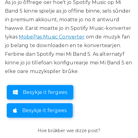
As jo ​​​​jo ôffrege oer hoe't jo Spotify Music op Mi
Band 5 kinne spielje as jo offline binne, sels sûnder
in premium akkount, moatte jo no it antwurd
hawwe. Earst moatte jo in Spotify Music-konverter
lykas
MobePas Music Converter
om de muzyk fan
jo belang te downloaden en te konvertearjen.
Ferbine dan Spotify mei Mi Band 5. As alternatyf
kinne jo jo tillefoan konfigurearje mei Mi Band 5 en
elke oare muzykspiler brûke.
Besykje it fergees
Besykje it fergees
Hoe brûkber wie dizze post?