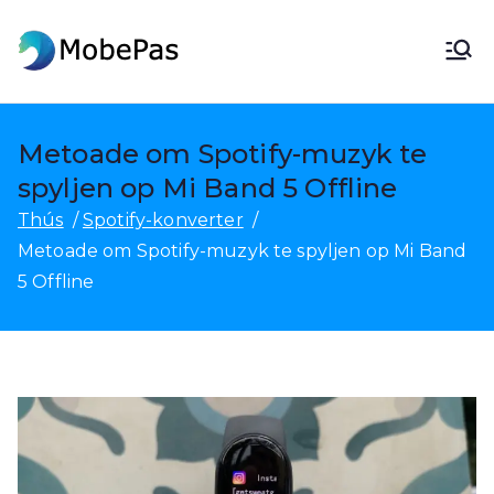
Gean
nei
MobePas
MobePas Lokaasjewikseler,
ynhâld
Android-gegevensherstel en
mobile oerdracht
Metoade om Spotify-muzyk te
spyljen op Mi Band 5 Offline
Thús
Spotify-konverter
Metoade om Spotify-muzyk te spyljen op Mi Band
5 Offline