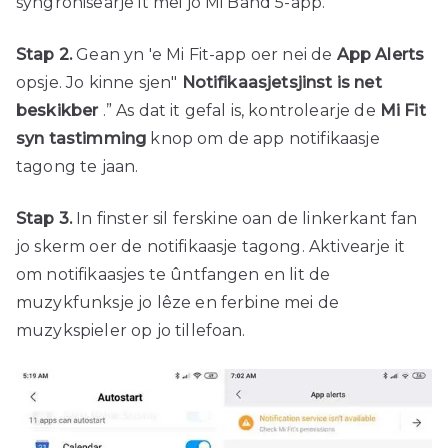
syngronisearje it mei jo Mi Band 5-app.
Stap 2.
Gean yn 'e Mi Fit-app oer nei de
App Alerts
opsje. Jo kinne sjen"
Notifikaasjetsjinst is net
beskikber
.” As dat it gefal is, kontrolearje de
Mi Fit
syn tastimming
knop om de app notifikaasje
tagong te jaan.
Stap 3.
In finster sil ferskine oan de linkerkant fan
jo skerm oer de notifikaasje tagong. Aktivearje it
om notifikaasjes te ûntfangen en lit de
muzykfunksje jo lêze en ferbine mei de
muzykspieler op jo tillefoan.