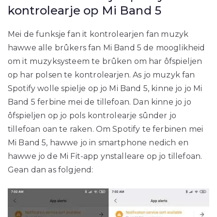
kontrolearje op Mi Band 5
Mei de funksje fan it kontrolearjen fan muzyk
hawwe alle brûkers fan Mi Band 5 de mooglikheid
om it muzyksysteem te brûken om har ôfspieljen
op har polsen te kontrolearjen. As jo ​​muzyk fan
Spotify wolle spielje op jo Mi Band 5, kinne jo jo Mi
Band 5 ferbine mei de tillefoan. Dan kinne jo jo
ôfspieljen op jo pols kontrolearje sûnder jo
tillefoan oan te raken. Om Spotify te ferbinen mei
Mi Band 5, hawwe jo in smartphone nedich en
hawwe jo de Mi Fit-app ynstalleare op jo tillefoan.
Gean dan as folgjend: