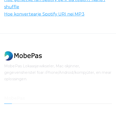
shuffle
Hoe konvertearje Spotify URI nei MP3
MobePas Lokaasjewikseler, Mac-skjinner,
gegevensherstel foar iPhone/Android/kompjûter, en mear
oplossingen.
MobePas
Lokaasje Changer