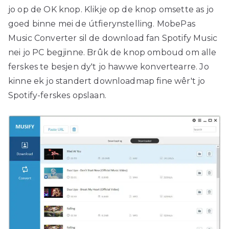
jo op de OK knop. Klikje op de knop omsette as jo
goed binne mei de útfierynstelling. MobePas
Music Converter sil de download fan Spotify Music
nei jo PC begjinne. Brûk de knop omboud om alle
ferskes te besjen dy't jo hawwe konvertearre. Jo
kinne ek jo standert downloadmap fine wêr't jo
Spotify-ferskes opslaan.