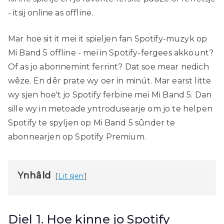
- itsij online as offline.
Mar hoe sit it mei it spieljen fan Spotify-muzyk op
Mi Band 5 offline - mei in Spotify-fergees akkount?
Of as jo abonnemint ferrint? Dat soe mear nedich
wêze. En dêr prate wy oer in minút. Mar earst litte
wy sjen hoe't jo Spotify ferbine mei Mi Band 5. Dan
sille wy in metoade yntrodusearje om jo te helpen
Spotify te spyljen op Mi Band 5 sûnder te
abonnearjen op Spotify Premium.
Ynhâld
Lit sjen
Diel 1. Hoe kinne jo Spotify