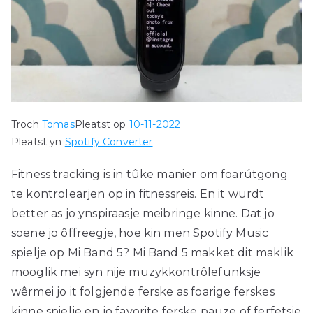
Troch
Tomas
Pleatst op
10-11-2022
Pleatst yn
Spotify Converter
Fitness tracking is in tûke manier om foarútgong
te kontrolearjen op in fitnessreis. En it wurdt
better as jo ynspiraasje meibringe kinne. Dat jo
soene jo ôffreegje, hoe kin men Spotify Music
spielje op Mi Band 5? Mi Band 5 makket dit maklik
mooglik mei syn nije muzykkontrôlefunksje
wêrmei jo it folgjende ferske as foarige ferskes
kinne spielje en jo favorite ferske pauze of ferfetsje