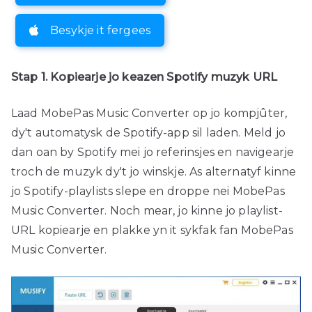
Besykje it fergees
Stap 1. Kopiearje jo keazen Spotify muzyk URL
Laad MobePas Music Converter op jo kompjûter,
dy't automatysk de Spotify-app sil laden. Meld jo
dan oan by Spotify mei jo referinsjes en navigearje
troch de muzyk dy't jo winskje. As alternatyf kinne
jo Spotify-playlists slepe en droppe nei MobePas
Music Converter. Noch mear, jo kinne jo playlist-
URL kopiearje en plakke yn it sykfak fan MobePas
Music Converter.