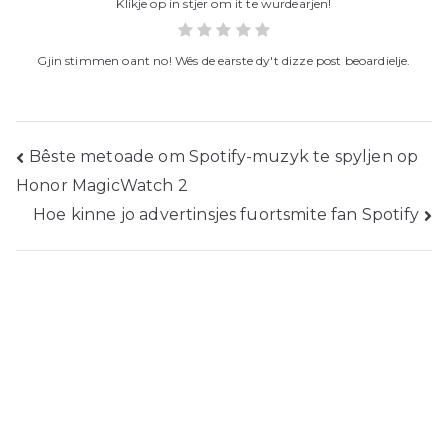
Klikje op in stjer om it te wurdearjen!
Gjin stimmen oant no! Wês de earste dy't dizze post beoardielje.
Post
Bêste metoade om Spotify-muzyk te spyljen op
Honor MagicWatch 2
navigaasje
Hoe kinne jo advertinsjes fuortsmite fan Spotify