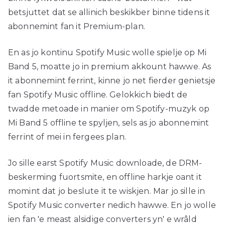
betsjuttet dat se allinich beskikber binne tidens it
abonnemint fan it Premium-plan.
En as jo kontinu Spotify Music wolle spielje op Mi
Band 5, moatte jo in premium akkount hawwe. As
it abonnemint ferrint, kinne jo net fierder genietsje
fan Spotify Music offline. Gelokkich biedt de
twadde metoade in manier om Spotify-muzyk op
Mi Band 5 offline te spyljen, sels as jo abonnemint
ferrint of mei in fergees plan.
Jo sille earst Spotify Music downloade, de DRM-
beskerming fuortsmite, en offline harkje oant it
momint dat jo beslute it te wiskjen. Mar jo sille in
Spotify Music converter nedich hawwe. En jo wolle
ien fan 'e meast alsidige converters yn' e wrâld