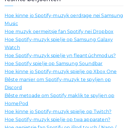
j
e
Hoe kinne jo Spotify-muzyk oerdrage nei Samsung
o
Music
m
Hoe muzyk oermeitsje fan Spotify nei Dropbox
:
Hoe Spotify-muzyk spielje op Samsung Galaxy
Watch
Hoe Spotify-muzyk spielje yn fleantúchmodus?
Hoe Spotify spielje op Samsung Soundbar
Hoe kinne jo Spotify-muzyk spielje op Xbox One
Bêste manier om Spotify-muzyk te spyljen op
Discord
Bêste metoade om Spotify maklik te spyljen op
HomePod
Hoe kinne jo Spotify-muzyk spielje op Twitch?
Hoe Spotify-muzyk spielje op twa apparaten?
Hoe genietsje fan Spotify op iPod touch / Nano /