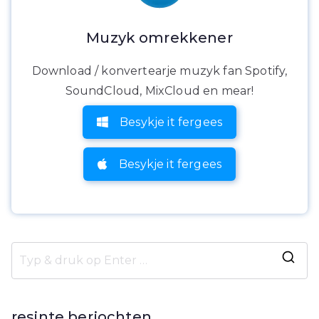
Muzyk omrekkener
Download / konvertearje muzyk fan Spotify,
SoundCloud, MixCloud en mear!
Besykje it fergees
Besykje it fergees
S
y
k
resinte berjochten