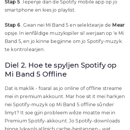
Stap 5
. Iepenje dan de Spotify mobile app op jo
smartphone en kies jo playlist.
Stap 6
. Gean nei Mi Band 5 en selektearje de
Mear
opsje. In ienfâldige muzykspiler sil werjaan op 'e Mi
Band 5, en jo kinne begjinne om jo Spotify-muzyk
te kontrolearjen.
Diel 2. Hoe te spyljen Spotify op
Mi Band 5 Offline
Dat is maklik - foaral as jo online of offline streame
mei in premium akkount. Mar hoe sit it mei harkjen
nei Spotify-muzyk op Mi Band 5 offline sûnder
limyt? It soe gjin probleem wêze moatte mei in
Premium Spotify-akkount. Jo Spotify-downloads
binne lykwols allinich cache-bestannen - wat