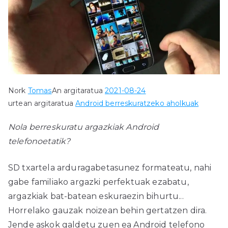
Nork
Tomas
An argitaratua
2021-08-24
urtean argitaratua
Android berreskuratzeko aholkuak
Nola berreskuratu argazkiak Android
telefonoetatik?
SD txartela arduragabetasunez formateatu, nahi
gabe familiako argazki perfektuak ezabatu,
argazkiak bat-batean eskuraezin bihurtu...
Horrelako gauzak noizean behin gertatzen dira.
Jende askok galdetu zuen ea Android telefono