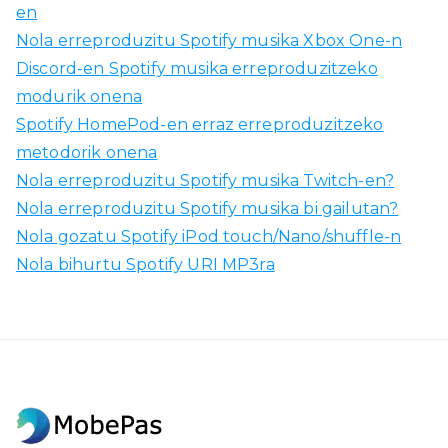
en
Nola erreproduzitu Spotify musika Xbox One-n
Discord-en Spotify musika erreproduzitzeko
modurik onena
Spotify HomePod-en erraz erreproduzitzeko
metodorik onena
Nola erreproduzitu Spotify musika Twitch-en?
Nola erreproduzitu Spotify musika bi gailutan?
Nola gozatu Spotify iPod touch/Nano/shuffle-n
Nola bihurtu Spotify URI MP3ra