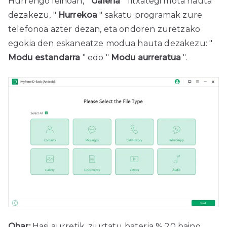
Hurrengo leihoan, "
Galeria
" fitxategi mota hauta
dezakezu, "
Hurrekoa
" sakatu programak zure
telefonoa azter dezan, eta ondoren zuretzako
egokia den eskaneatze modua hauta dezakezu: "
Modu estandarra
" edo "
Modu aurreratua
".
Ohar:
Hasi aurretik, ziurtatu bateria % 20 baino