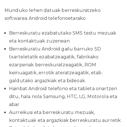
Munduko lehen datuak berreskuratzeko
softwarea Android telefonoetarako
Berreskuratu ezabatutako SMS testu mezuak
eta kontaktuak zuzenean
Berreskuratu Android gailu barruko SD
txarteletatik ezabatzeagatik, fabrikako
ezarpenak berreskuratzeagatik, ROM
keinuagatik, errotik ateratzeagatik, etab.
galdutako argazkiak eta bideoak.
Hainbat Android telefono eta tableta onartzen
ditu, hala nola Samsung, HTC, LG, Motorola eta
abar
Aurreikusi eta berreskuratu mezuak,
kontaktuak eta argazkiak berreskuratu aurretik