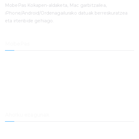
MobePas Kokapen-aldaketa, Mac garbitzailea,
iPhone/Android/Ordenagailurako datuak berreskuratzea
eta irtenbide gehiago.
MobePas
Kokapen-aldaketa
iPhone datuak berreskuratzea
iOS sistema berreskuratzea
iPhone pasakode desblokeatzailea
Datuak berreskuratzea
Mac garbitzailea
Aholku ezagunak
Nola transferitu Spotify musika Samsung Musikara
Nola transferitu musika Spotifytik Dropboxera