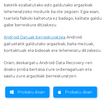
batetik ezabatutako edo galdutako argazkiak
leheneratzeko modurik ba ote zegoen. Egia esan,
txartela fisikoki kaltetuta ez badago, kalitate galdu
gabe berreskura ditzakezu.
Android Datuak berreskuratzea
Android
gailuetatik galdutako argazkiak, baita mezuak,
kontaktuak eta bideoak ere leheneratu ditzakezu.
Orain, deskargatu Android Data Recovery-ren
doako proba bertsioa zure ordenagailuan eta
saiatu zure argazkiak berreskuratzen.
Probatu doan
Probatu doan