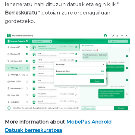
leheneratu nahi dituzun datuak eta egin klik "
Berreskuratu
" botoian zure ordenagailuan
gordetzeko.
More information about
MobePas Android
Datuak berreskuratzea