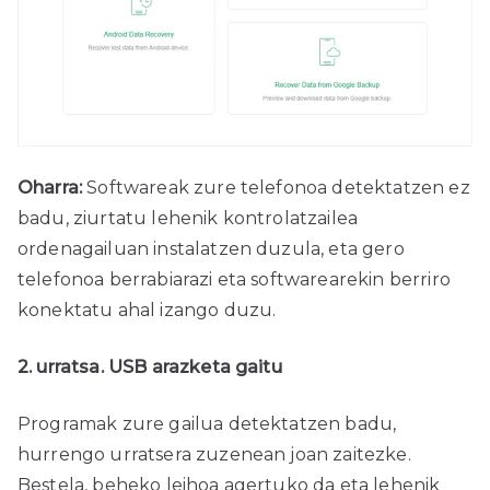
Oharra:
Softwareak zure telefonoa detektatzen ez
badu, ziurtatu lehenik kontrolatzailea
ordenagailuan instalatzen duzula, eta gero
telefonoa berrabiarazi eta softwarearekin berriro
konektatu ahal izango duzu.
2. urratsa. USB arazketa gaitu
Programak zure gailua detektatzen badu,
hurrengo urratsera zuzenean joan zaitezke.
Bestela, beheko leihoa agertuko da eta lehenik