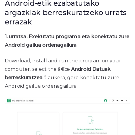
Android-etik ezabatutako
argazkiak berreskuratzeko urrats
errazak
1. urratsa. Exekutatu programa eta konektatu zure
Android gailua ordenagailura
Download, install and run the program on your
computer. select the â€œ
Android Datuak
berreskuratzea
â aukera, gero konektatu zure
Android gailua ordenagailura.