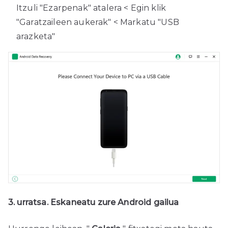
Itzuli "Ezarpenak" atalera < Egin klik
"Garatzaileen aukerak" < Markatu "USB
arazketa"
3. urratsa. Eskaneatu zure Android gailua