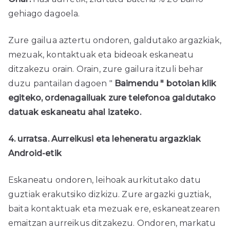
gehiago dagoela.
Zure gailua aztertu ondoren, galdutako argazkiak,
mezuak, kontaktuak eta bideoak eskaneatu
ditzakezu orain. Orain, zure gailura itzuli behar
duzu
pantailan dagoen "
Baimendu " botoian klik
egiteko, ordenagailuak zure telefonoa galdutako
datuak eskaneatu ahal izateko.
4. urratsa. Aurreikusi eta leheneratu argazkiak
Android-etik
Eskaneatu ondoren, leihoak aurkitutako datu
guztiak erakutsiko dizkizu. Zure argazki guztiak,
baita kontaktuak eta mezuak ere, eskaneatzearen
emaitzan aurreikus ditzakezu. Ondoren, markatu