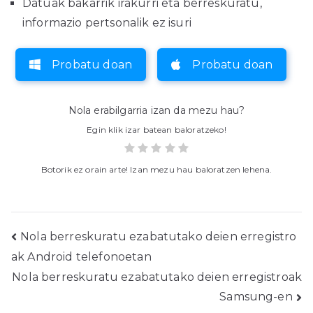
Datuak bakarrik irakurri eta berreskuratu,
informazio pertsonalik ez isuri
Probatu doan
Probatu doan
Nola erabilgarria izan da mezu hau?
Egin klik izar batean baloratzeko!
Botorik ez orain arte! Izan mezu hau baloratzen lehena.
Post
Nola berreskuratu ezabatutako deien erregistro
ak Android telefonoetan
nabigazioa
Nola berreskuratu ezabatutako deien erregistroak
Samsung-en