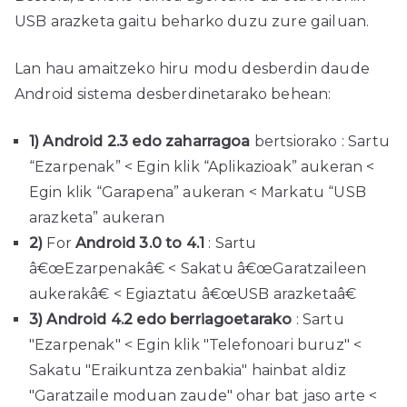
USB arazketa gaitu beharko duzu zure gailuan.
Lan hau amaitzeko hiru modu desberdin daude
Android sistema desberdinetarako behean:
1)
Android 2.3 edo zaharragoa
bertsiorako
: Sartu
“Ezarpenak” < Egin klik “Aplikazioak” aukeran <
Egin klik “Garapena” aukeran < Markatu “USB
arazketa” aukeran
2)
For
Android 3.0 to 4.1
: Sartu
â€œEzarpenakâ€ < Sakatu â€œGaratzaileen
aukerakâ€ < Egiaztatu â€œUSB arazketaâ€
3)
Android 4.2 edo berriagoetarako
:
Sartu
"Ezarpenak" < Egin klik "Telefonoari buruz" <
Sakatu "Eraikuntza zenbakia" hainbat aldiz
"Garatzaile moduan zaude" ohar bat jaso arte <