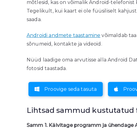
mõtlesid, kas on võimalik Android-telefonis
Tegelikult, kui kaart ei ole füüsiliselt kahju
saada.
Androidi andmete taastamine
võimaldab taa
sõnumeid, kontakte ja videoid.
Nüüd laadige oma arvutisse alla Android Da
fotosid taastada.
Proovige seda tasuta
Proov
Lihtsad sammud kustutatud f
Samm 1. Käivitage programm ja ühendage A