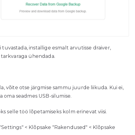
 tuvastada, installige esmalt arvutisse draiver,
ti tarkvaraga ühendada.
võite otse järgmise sammu juurde liikuda. Kui ei,
ma oma seadmes USB-silumise.
s selle töö lõpetamiseks kolm erinevat viisi.
 "Settings" < Klõpsake "Rakendused" < Klõpsake