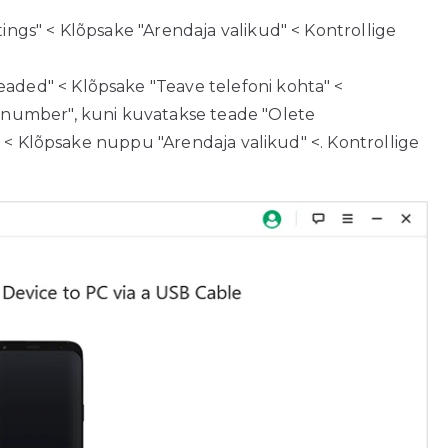
tings" < Klõpsake "Arendaja valikud" < Kontrollige
Seaded" < Klõpsake "Teave telefoni kohta" <
 number", kuni kuvatakse teade "Olete
d" < Klõpsake nuppu "Arendaja valikud" <. Kontrollige