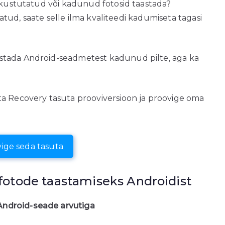
t kustutatud või kadunud fotosid taastada?
statud, saate selle ilma kvaliteedi kadumiseta tagasi
stada Android-seadmetest kadunud pilte, aga ka
ta Recovery tasuta prooviversioon ja proovige oma
ige seda tasuta
otode taastamiseks Androidist
ndroid-seade arvutiga