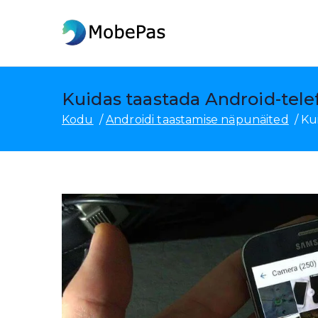
Mine
sisu
MobePas
MobePasi asukohamuutja, 
juurde
Kuidas taastada Android-tele
Kodu
Androidi taastamise näpunäited
Ku