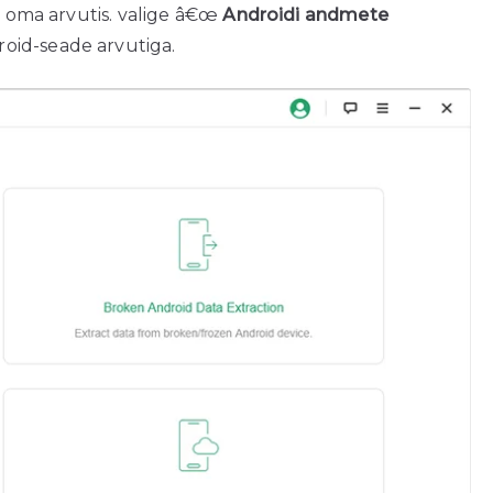
mm oma arvutis. valige â€œ
Androidi andmete
oid-seade arvutiga.