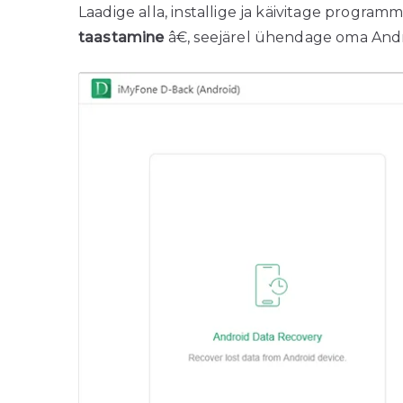
Laadige alla, installige ja käivitage progra
taastamine
â€, seejärel ühendage oma Andr