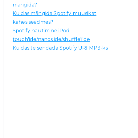
mängida?
Kuidas mängida Spotify muusikat
kahes seadmes?
Spotify nautimine iPod
touch'ide/nanos'ide/shuffle'i'de
Kuidas teisendada Spotify URI MP3-ks