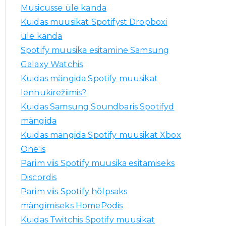
a
Musicusse üle kanda
:
Kuidas muusikat Spotifyst Dropboxi
üle kanda
Spotify muusika esitamine Samsung
Galaxy Watchis
Kuidas mängida Spotify muusikat
lennukirežiimis?
Kuidas Samsung Soundbaris Spotifyd
mängida
Kuidas mängida Spotify muusikat Xbox
One'is
Parim viis Spotify muusika esitamiseks
Discordis
Parim viis Spotify hõlpsaks
mängimiseks HomePodis
Kuidas Twitchis Spotify muusikat