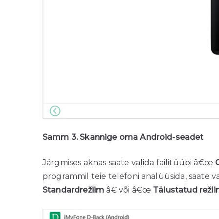
Samm 3. Skannige oma Android-seadet
Järgmises aknas saate valida failitüübi â€œ
G
programmil teie telefoni analüüsida, saate v
Standardrežiim
â€ või â€œ
Täiustatud reži