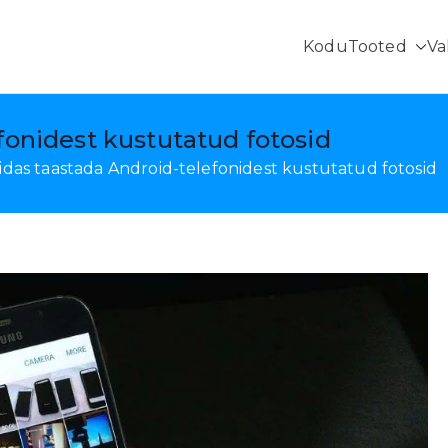
Kodu
Tooted
Va
Androidi andmete taastamine ja mobiiliedastus
fonidest kustutatud fotosid
idas taastada Android-telefonidest kustutatud fotosid