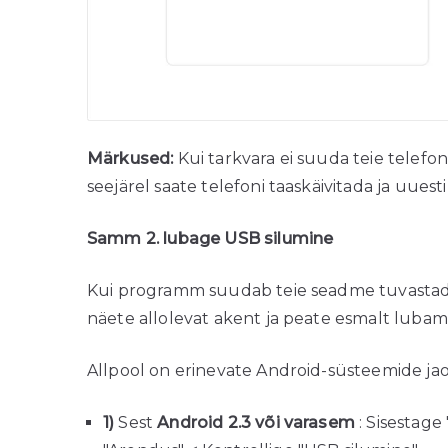
Märkused:
Kui tarkvara ei suuda teie telefoni
seejärel saate telefoni taaskäivitada ja uues
Samm 2. lubage USB silumine
Kui programm suudab teie seadme tuvastada, 
näete allolevat akent ja peate esmalt luba
Allpool on erinevate Android-süsteemide jaok
1)
Sest
Android 2.3 või varasem
: Sisestage