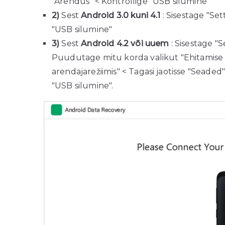
"Arendus" < Kontrollige "USB silumine"
2)
Sest
Android 3.0 kuni 4.1
: Sisestage "Set
"USB silumine"
3)
Sest
Android 4.2 või uuem
: Sisestage "
Puudutage mitu korda valikut "Ehitamise
arendajarežiimis" < Tagasi jaotisse "Seade
"USB silumine".