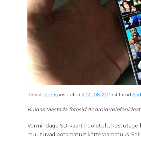
Kõrval
Tomas
postitatud
2021-08-24
Postitatud
And
Kuidas taastada fotosid Android-telefonidest
Vormindage SD-kaart hooletult, kustutage 
muutuvad ootamatult kättesaamatuks. Sellise