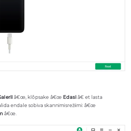
alerii
â€œ, klõpsake â€œ
Edasi
â€ et lasta
alida endale sobiva skannimisrežiimi: â€œ
im
â€œ.