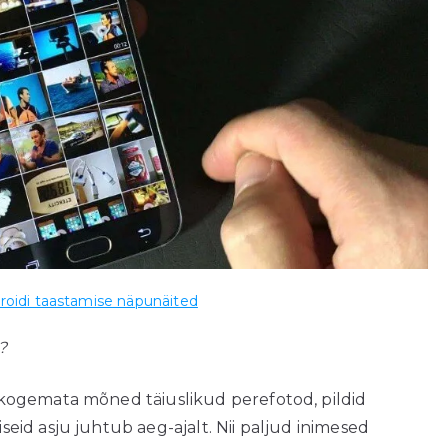
roidi taastamise näpunäited
?
kogemata mõned täiuslikud perefotod, pildid
id asju juhtub aeg-ajalt. Nii paljud inimesed