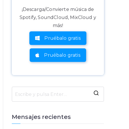
¡Descarga/Convierte música de
Spotify, SoundCloud, MixCloud y
más!
Pruébalo gratis
Pruébalo gratis
B
u
s
Mensajes recientes
c