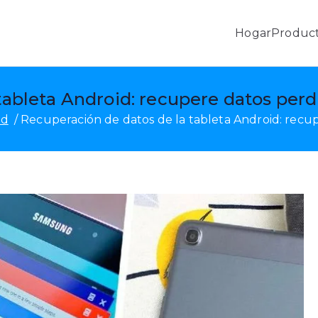
Hogar
Produc
l
obePas, recuperación de datos de Android y transferen
tableta Android: recupere datos perd
id
Recuperación de datos de la tableta Android: recup