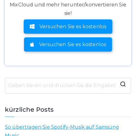
MixCloud und mehr herunter/konvertieren Sie
sie!
Versuchen Sie es kostenlos
Versuchen Sie es kostenlos
S
u
c
kürzliche Posts
h
e
So übertragen Sie Spotify-Musik auf Samsung
n
Music