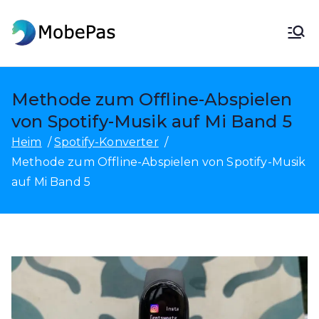
Zum
Inhalt
MobePas
MobePas Location Changer,
springen
Android-
Datenwiederherstellung und
Methode zum Offline-Abspielen
mobile Übertragung
von Spotify-Musik auf Mi Band 5
Heim
Spotify-Konverter
Methode zum Offline-Abspielen von Spotify-Musik
auf Mi Band 5