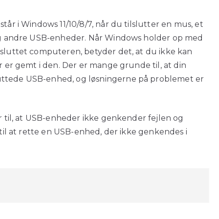
tår i Windows 11/10/8/7, når du tilslutter en mus, et
n og andre USB-enheder. Når Windows holder op med
lsluttet computeren, betyder det, at du ikke kan
r er gemt i den. Der er mange grunde til, at din
uttede USB-enhed, og løsningerne på problemet er
er til, at USB-enheder ikke genkender fejlen og
 til at rette en USB-enhed, der ikke genkendes i