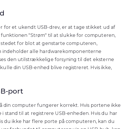
ud
er for et ukendt USB-drev, er at tage stikket ud af
funktionen "Strøm" til at slukke for computeren,
I stedet for blot at genstarte computeren,
om indeholder alle hardwarekomponenterne
ses den utilstrækkelige forsyning til det eksterne
kulle din USB-enhed blive registreret. Hvis ikke,
SB-port
 din computer fungerer korrekt. Hvis portene ikke
 i stand til at registrere USB-enheden. Hvis du har
Hvis du ikke har flere porte på computeren, kan du