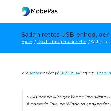
Gå
til
MobePas
MobePas-placeringsskifte
indhold
Sådan rettes USB-enhed, der 
Hjem
Tips til datagendannelse
Sådan ret
Ved
Tomas
opslået på
2021-09-14
Udgivet i
Tips til
"USB-enhed ikke genkendt: Den sidste US
fungerede ikke, og Windows genkender d