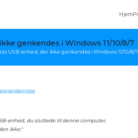
Hjem
P
r, Android-datagendannelse og mobiloverførsel
ikke genkendes i Windows 11/10/8/7
tes USB-enhed, der ikke genkendes i Windows 11/10/8/
 datagendannelse
B-enhed, du sluttede til denne computer,
en ikke."