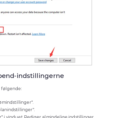
spend-indstillingerne
v følgende:
mindstillinger".
lanindstillinger".
" i vinduet Rediger almindelige indstillinger.