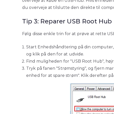
overveje at købe en USB-hub. Hvis enheden
du overveje at tilslutte den direkte til com
Tip 3: Reparer USB Root Hub
Følg disse enkle trin for at prøve at rette U
Start Enhedshåndtering på din computer, o
og klik på den for at udvide.
Find muligheden for "USB Root Hub", højr
Tryk på fanen "Strømstyring", og fjern mar
enhed for at spare strøm". Klik derefter 