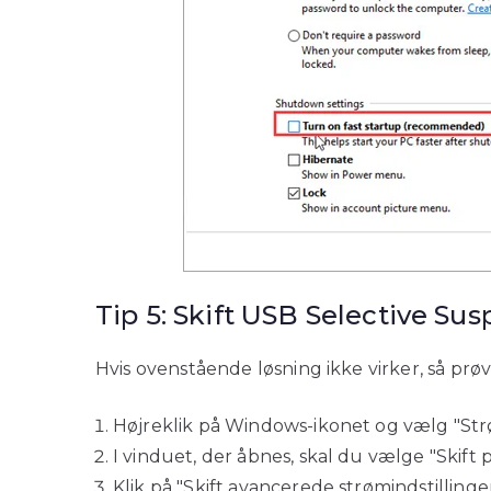
Tip 5: Skift USB Selective Su
Hvis ovenstående løsning ikke virker, så prø
Højreklik på Windows-ikonet og vælg "Strø
I vinduet, der åbnes, skal du vælge "Skift p
Klik på "Skift avancerede strømindstillinger