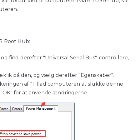
 var forbundet til computeren via en USB-hub, kan
puteren.
SB Root Hub:
g find derefter "Universal Serial Bus"-controllere,
eklik på den, og vælg derefter "Egenskaber".
keringen af ​​"Tillad computeren at slukke denne
på "OK" for at anvende ændringerne.