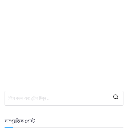
স
ন্ধা
ন
সাম্প্রতিক পোস্ট
ক