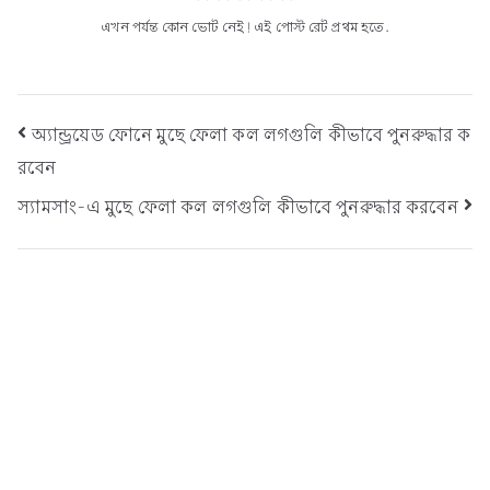
এখন পর্যন্ত কোন ভোট নেই! এই পোস্ট রেট প্রথম হতে.
পোস্ট
অ্যান্ড্রয়েড ফোনে মুছে ফেলা কল লগগুলি কীভাবে পুনরুদ্ধার ক
রবেন
পরিভ্রমন
স্যামসাং-এ মুছে ফেলা কল লগগুলি কীভাবে পুনরুদ্ধার করবেন