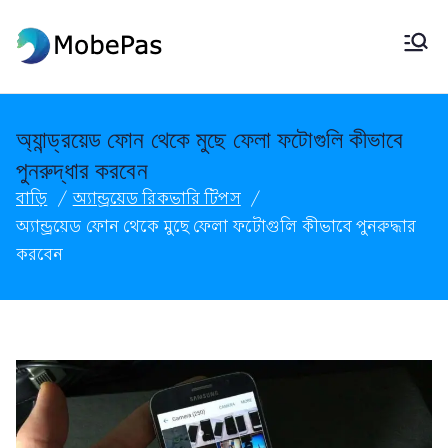
এড়িয়ে
যাও
মোবেপাস
MobePas অবস্থান পরিবর্তনকারী, Android
কন্টেন্ট
ডেটা পুনরুদ্ধার এবং মোবাইল স্থানান্তর
অ্যান্ড্রয়েড ফোন থেকে মুছে ফেলা ফটোগুলি কীভাবে
পুনরুদ্ধার করবেন
বাড়ি
অ্যান্ড্রয়েড রিকভারি টিপস
অ্যান্ড্রয়েড ফোন থেকে মুছে ফেলা ফটোগুলি কীভাবে পুনরুদ্ধার
করবেন