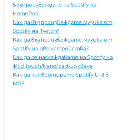
възпроизвеждане на Spotify на
HomePod
Как да възпроизвеждате музика от
Spotify на Twitch?
Как да възпроизвеждате музика от
Spotify на две устройства?
Как да се наслаждавате на Spotify на
iPod touch/Nano/разбъркване
Как да конвертирате Spotify URI в
MP3