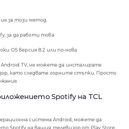
ия за този метод.
fy, за да работи това
ku OS версия 8.2 или по-нова
Android TV, не можете да инсталирате
зор, като следвате горните стъпки. Просто
ржание.
риложението Spotify на TCL
ерационна система Android, можете да
 Spotify на вашия телевизор от Play Store.