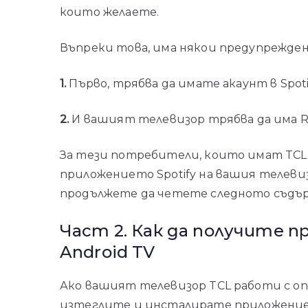
които желаете.
Въпреки това, има някои предупрежден
1.
Първо, трябва да имате акаунт в Spoti
2.
И вашият телевизор трябва да има Ro
За тези потребители, които имат TCL 
приложението Spotify на вашия телеви
продължете да четете следното съдъ
Част 2. Как да получите п
Android TV
Ако вашият телевизор TCL работи с оп
изтеглите и инсталирате приложението