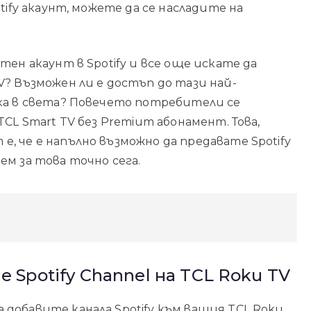
tify акаунт, можете да се насладите на
тен акаунт в Spotify и все още искате да
V? Възможен ли е достъп до тази най-
ика в света? Повечето потребители се
TCL Smart TV без Premium абонамент. Това,
, че е напълно възможно да предавате Spotify
ем за това точно сега.
 Spotify Channel на TCL Roku TV
добавите канала Spotify към вашия TCL Roku