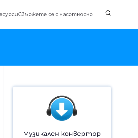
есурси
Свържете се с нас
относно
ndroid и Мобилен трансфер
Музикален конвертор