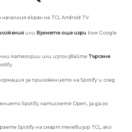
началния екран на TCL Android TV.
риложения
или
Вземете още игри
към Google
ични категории или използвайте
Търсене
tify.
мация за приложението на Spotify и след
ието Spotify, натиснете Open, за да го
раете Spotify на смарт телевизор TCL, ако