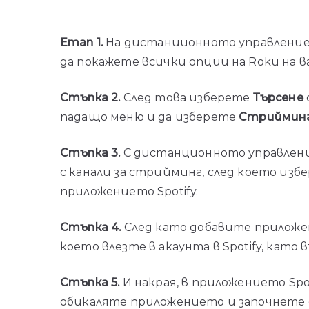
Етап 1.
На дистанционното управление 
да покажете всички опции на Roku на в
Стъпка 2.
След това изберете
Търсене
падащо меню и да изберете
Стрийминг
Стъпка 3.
С дистанционното управлени
с канали за стрийминг, след което из
приложението Spotify.
Стъпка 4.
След като добавите приложение
което влезте в акаунта в Spotify, като 
Стъпка 5.
И накрая, в приложението Spo
обикаляте приложението и започнете да