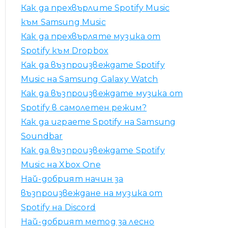
я
Как да прехвърлите Spotify Music
:
към Samsung Music
Как да прехвърляте музика от
Spotify към Dropbox
Как да възпроизвеждате Spotify
Music на Samsung Galaxy Watch
Как да възпроизвеждате музика от
Spotify в самолетен режим?
Как да играете Spotify на Samsung
Soundbar
Как да възпроизвеждате Spotify
Music на Xbox One
Най-добрият начин за
възпроизвеждане на музика от
Spotify на Discord
Най-добрият метод за лесно