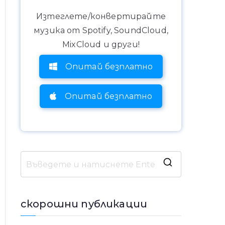
Изтеглете/конвертирайте
музика от Spotify, SoundCloud,
MixCloud и други!
Опитай безплатно
Опитай безплатно
Т
ъ
р
скорошни публикации
с