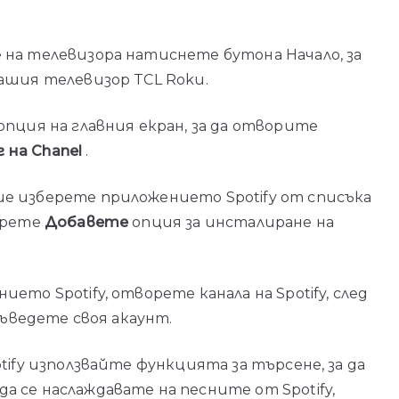
на телевизора натиснете бутона Начало, за
ашия телевизор TCL Roku.
опция на главния екран, за да отворите
 на Chanel
.
е изберете приложението Spotify от списъка
берете
Добавете
опция за инсталиране на
то Spotify, отворете канала на Spotify, след
въведете своя акаунт.
tify използвайте функцията за търсене, за да
 се наслаждавате на песните от Spotify,