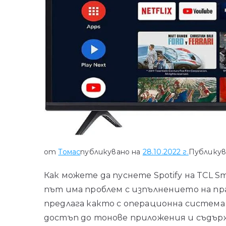
от
Томас
публикувано на
28.10.2022 г.
Публикув
Как можете да пуснете Spotify на TCL S
път има проблем с изпълнението на пра
предлага както с операционна система R
достъп до тонове приложения и съдър