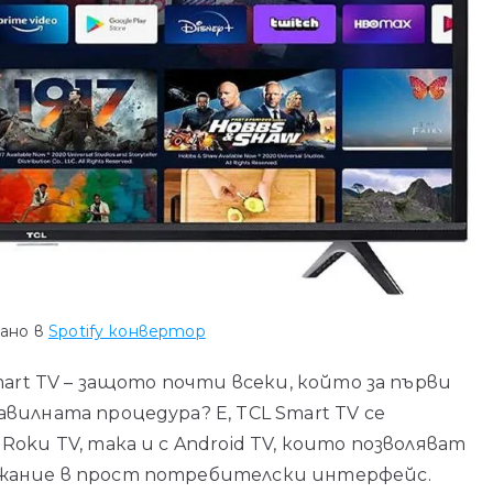
ано в
Spotify конвертор
mart TV – защото почти всеки, който за първи
вилната процедура? Е, TCL Smart TV се
oku TV, така и с Android TV, които позволяват
жание в прост потребителски интерфейс.