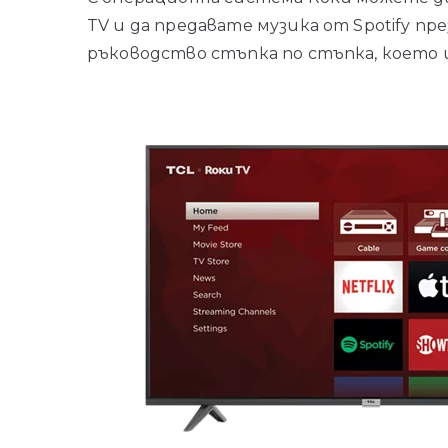
TV и да предавате музика от Spotify пр
ръководство стъпка по стъпка, което щ