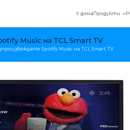
У дома
Продукти
Р
местоположението, Възстановяване на данни за A
tify Music на TCL Smart TV
зпроизвеждате Spotify Music на TCL Smart TV