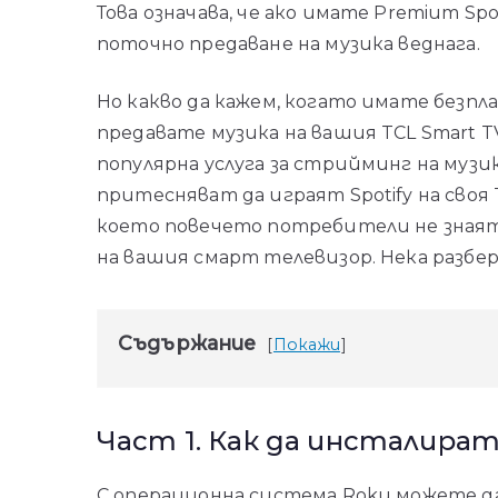
Това означава, че ако имате Premium Spo
поточно предаване на музика веднага.
Но какво да кажем, когато имате безпла
предавате музика на вашия TCL Smart T
популярна услуга за стрийминг на муз
притесняват да играят Spotify на своя 
което повечето потребители не знаят е
на вашия смарт телевизор. Нека разбер
Съдържание
Покажи
Част 1. Как да инсталирате
С операционна система Roku можете да 