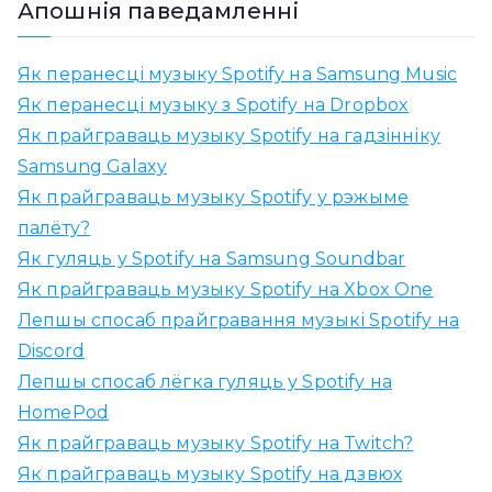
Апошнія паведамленні
а
ц
Як перанесці музыку Spotify на Samsung Music
ь
Як перанесці музыку з Spotify на Dropbox
:
Як прайграваць музыку Spotify на гадзінніку
Samsung Galaxy
Як прайграваць музыку Spotify у рэжыме
палёту?
Як гуляць у Spotify на Samsung Soundbar
Як прайграваць музыку Spotify на Xbox One
Лепшы спосаб прайгравання музыкі Spotify на
Discord
Лепшы спосаб лёгка гуляць у Spotify на
HomePod
Як прайграваць музыку Spotify на Twitch?
Як прайграваць музыку Spotify на дзвюх