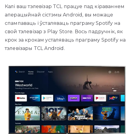
Калі ваш тэлевізар TCL працуе пад кіраваннем
аперацыйнай сістэмы Android, вы можаце
спампаваць і ўсталяваць праграму Spotify на
свой тэлевізар з Play Store. Вось падручнік, як
крок за крокам усталяваць праграму Spotify на
тэлевізары TCL Android.