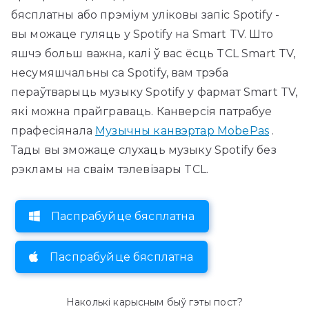
бясплатны або прэміум уліковы запіс Spotify -
вы можаце гуляць у Spotify на Smart TV. Што
яшчэ больш важна, калі ў вас ёсць TCL Smart TV,
несумяшчальны са Spotify, вам трэба
пераўтварыць музыку Spotify у фармат Smart TV,
які можна прайграваць. Канверсія патрабуе
прафесіянала
Музычны канвэртар MobePas
.
Тады вы зможаце слухаць музыку Spotify без
рэкламы на сваім тэлевізары TCL.
Паспрабуйце бясплатна
Паспрабуйце бясплатна
Наколькі карысным быў гэты пост?