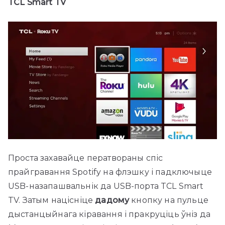
TCL Smart TV
Проста захавайце ператвораны спіс
прайгравання Spotify на флэшку і падключыце
USB-назапашвальнік да USB-порта TCL Smart
TV. Затым націсніце
дадому
кнопку на пульце
дыстанцыйнага кіравання і пракруціць ўніз да