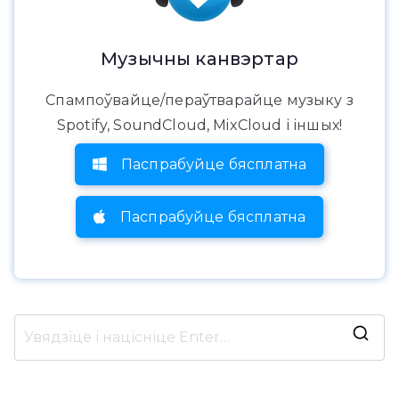
Музычны канвэртар
Спампоўвайце/пераўтварайце музыку з
Spotify, SoundCloud, MixCloud і іншых!
Паспрабуйце бясплатна
Паспрабуйце бясплатна
Ш
у
к