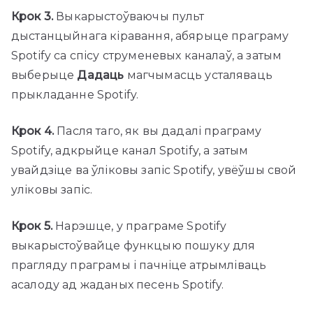
Крок 3.
Выкарыстоўваючы пульт
дыстанцыйнага кіравання, абярыце праграму
Spotify са спісу струменевых каналаў, а затым
выберыце
Дадаць
магчымасць усталяваць
прыкладанне Spotify.
Крок 4.
Пасля таго, як вы дадалі праграму
Spotify, адкрыйце канал Spotify, а затым
увайдзіце ва ўліковы запіс Spotify, увёўшы свой
уліковы запіс.
Крок 5.
Нарэшце, у праграме Spotify
выкарыстоўвайце функцыю пошуку для
прагляду праграмы і пачніце атрымліваць
асалоду ад жаданых песень Spotify.