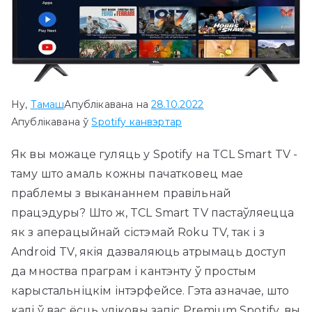
Ну,
Тамаш
Апублікавана на
28.10.2022
Апублікавана ў
Spotify канвэртар
Як вы можаце гуляць у Spotify на TCL Smart TV -
таму што амаль кожны пачатковец мае
праблемы з выкананнем правільнай
працэдуры? Што ж, TCL Smart TV пастаўляецца
як з аперацыйнай сістэмай Roku TV, так і з
Android TV, якія дазваляюць атрымаць доступ
да мноства праграм і кантэнту ў простым
карыстальніцкім інтэрфейсе. Гэта азначае, што
калі ў вас ёсць уліковы запіс Premium Spotify, вы