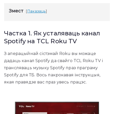
Змест
Паказаць
Частка 1. Як усталяваць канал
Spotify на TCL Roku TV
З аперацыйнай сістэмай Roku вы можаце
дадаць канал Spotify да свайго TCL Roku TV і
трансляваць музыку Spotify праз праграму
Spotify для ТБ. Вось пакрокавая інструкцыя,
якая правядзе вас праз увесь працэс.