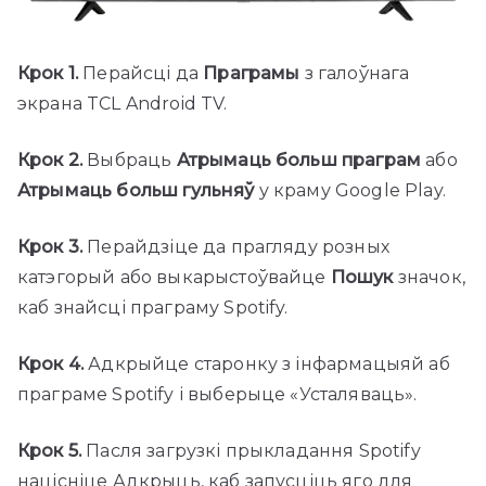
Крок 1.
Перайсці да
Праграмы
з галоўнага
экрана TCL Android TV.
Крок 2.
Выбраць
Атрымаць больш праграм
або
Атрымаць больш гульняў
у краму Google Play.
Крок 3.
Перайдзіце да прагляду розных
катэгорый або выкарыстоўвайце
Пошук
значок,
каб знайсці праграму Spotify.
Крок 4.
Адкрыйце старонку з інфармацыяй аб
праграме Spotify і выберыце «Усталяваць».
Крок 5.
Пасля загрузкі прыкладання Spotify
націсніце Адкрыць, каб запусціць яго для