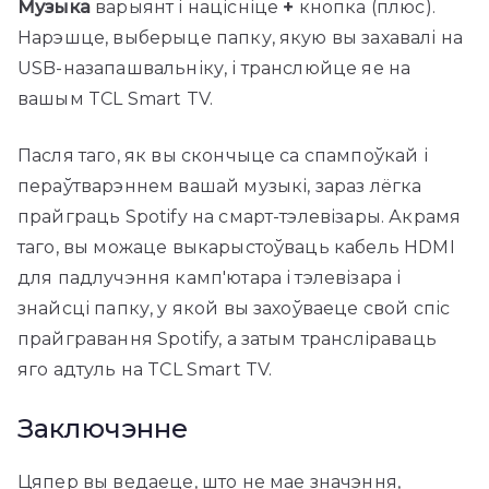
Музыка
варыянт і націсніце
+
кнопка (плюс).
Нарэшце, выберыце папку, якую вы захавалі на
USB-назапашвальніку, і транслюйце яе на
вашым TCL Smart TV.
Пасля таго, як вы скончыце са спампоўкай і
пераўтварэннем вашай музыкі, зараз лёгка
прайграць Spotify на смарт-тэлевізары. Акрамя
таго, вы можаце выкарыстоўваць кабель HDMI
для падлучэння камп'ютара і тэлевізара і
знайсці папку, у якой вы захоўваеце свой спіс
прайгравання Spotify, а затым трансліраваць
яго адтуль на TCL Smart TV.
Заключэнне
Цяпер вы ведаеце, што не мае значэння,