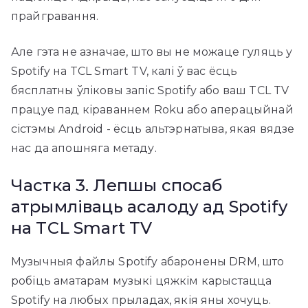
прайгравання.
Але гэта не азначае, што вы не можаце гуляць у
Spotify на TCL Smart TV, калі ў вас ёсць
бясплатны ўліковы запіс Spotify або ваш TCL TV
працуе пад кіраваннем Roku або аперацыйнай
сістэмы Android - ёсць альтэрнатыва, якая вядзе
нас да апошняга метаду.
Частка 3. Лепшы спосаб
атрымліваць асалоду ад Spotify
на TCL Smart TV
Музычныя файлы Spotify абаронены DRM, што
робіць аматарам музыкі цяжкім карыстацца
Spotify на любых прыладах, якія яны хочуць.