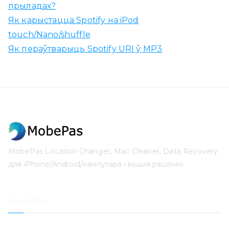
прыладах?
Як карыстацца Spotify на iPod
touch/Nano/shuffle
Як пераўтварыць Spotify URI ў MP3
MobePas Location Changer, Mac Cleaner, Data Recovery
для iPhone/Android/кампутара і іншыя рашэнні.
МобеПас
Месца змены