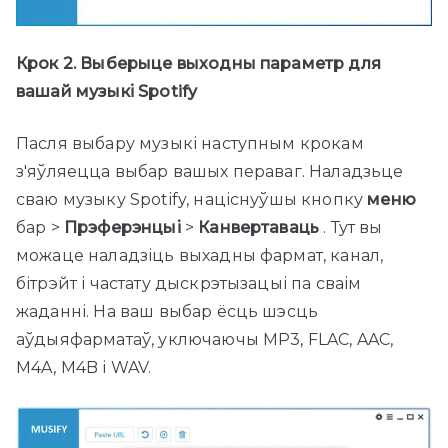
Крок 2. Выберыце выходны параметр для
вашай музыкі Spotify
Пасля выбару музыкі наступным крокам
з'яўляецца выбар вашых пераваг. Наладзьце
сваю музыку Spotify, націснуўшы кнопку
меню
бар >
Прэферэнцыі
>
Канвертаваць
. Тут вы
можаце наладзіць выхадны фармат, канал,
бітрэйт і частату дыскрэтызацыі па сваім
жаданні. На ваш выбар ёсць шэсць
аўдыяфарматаў, уключаючы MP3, FLAC, AAC,
M4A, M4B і WAV.