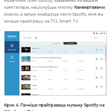
музычныя трэкі Spotify, захаваныя на вашым
камп'ютары, націснуўшы кнопку
Канвертаваны
значок, а затым знайдзіце песні Spotify, якія вы
хочаце прайграць на TCL Smart TV.
Крок 4. Пачніце прайграваць музыку Spotify на