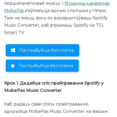
першапачатковай якасці. І
Музычны канвэртар
MobePas
з'яўляецца адным з лепшых у гэтым.
Тым не менш, вось як выкарыстоўваць Spotify
Music Converter, каб атрымаць Spotify на TCL
Smart TV.
Паспрабуйце бясплатна
Паспрабуйце бясплатна
Крок 1. Дадайце спіс прайгравання Spotify у
MobePas Music Converter
Каб дадаць свае спісы прайгравання,
адкрыйце MobePas Music Converter на вашым