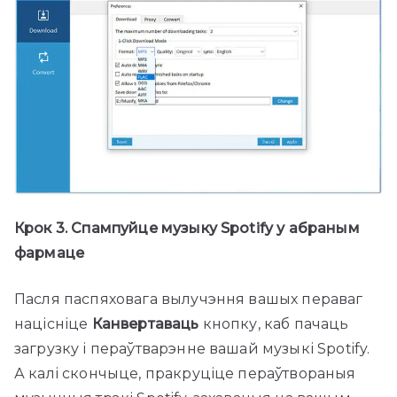
Крок 3. Спампуйце музыку Spotify у абраным
фармаце
Пасля паспяховага вылучэння вашых пераваг
націсніце
Канвертаваць
кнопку, каб пачаць
загрузку і пераўтварэнне вашай музыкі Spotify.
А калі скончыце, пракруціце пераўтвораныя