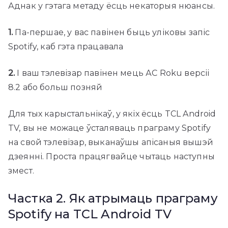
Аднак у гэтага метаду ёсць некаторыя нюансы.
1.
Па-першае, у вас павінен быць уліковы запіс
Spotify, каб гэта працавала
2.
І ваш тэлевізар павінен мець АС Roku версіі
8.2 або больш позняй
Для тых карыстальнікаў, у якіх ёсць TCL Android
TV, вы не можаце ўсталяваць праграму Spotify
на свой тэлевізар, выканаўшы апісаныя вышэй
дзеянні. Проста працягвайце чытаць наступны
змест.
Частка 2. Як атрымаць праграму
Spotify на TCL Android TV