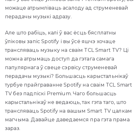
можаце атрымліваць асалоду ад струменевай
перадачы музыкі адразу.
Але што рабіць, калі ў вас ёсць бясплатны
ўліковы запіс Spotify і вы ўсё яшчэ хочаце
трансляваць музыку на сваім TCL Smart TV? Ці
можна атрымаць доступ да гэтага самага
папулярнага ў свеце сэрвісу струменевай
перадачы музыкі? Большасць карыстальнікаў
турбуе прайграванне Spotify на сваім TCL Smart
TV без падпіскі Premium. Чаго большасць
карыстальнікаў не ведаюць, так гэта таго, што
трансляваць Spotify на вашым Smart TV цалкам
магчыма. Давайце даведаемся пра гэта прама
зараз.