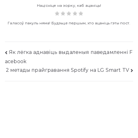
Націсніце на зорку, каб ацаніць!
Галасоў пакуль няма! Будзьце першым, хто ацаніць гэты пост.
Навігацыя
Як лёгка аднавіць выдаленыя паведамленні F
acebook
паведамленняў
2 метады прайгравання Spotify на LG Smart TV