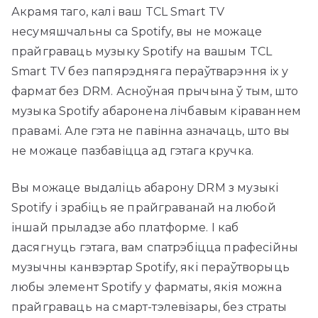
Акрамя таго, калі ваш TCL Smart TV
несумяшчальны са Spotify, вы не можаце
прайграваць музыку Spotify на вашым TCL
Smart TV без папярэдняга пераўтварэння іх у
фармат без DRM. Асноўная прычына ў тым, што
музыка Spotify абаронена лічбавым кіраваннем
правамі. Але гэта не павінна азначаць, што вы
не можаце пазбавіцца ад гэтага кручка.
Вы можаце выдаліць абарону DRM з музыкі
Spotify і зрабіць яе прайграванай на любой
іншай прыладзе або платформе. І каб
дасягнуць гэтага, вам спатрэбіцца прафесійны
музычны канвэртар Spotify, які пераўтворыць
любы элемент Spotify у фарматы, якія можна
прайграваць на смарт-тэлевізары, без страты