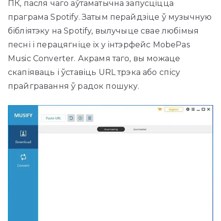
ПК, пасля чаго аўтаматычна запусціцца
праграма Spotify. Затым перайдзіце ў музычную
бібліятэку на Spotify, вылучыце свае любімыя
песні і перацягніце іх у інтэрфейс MobePas
Music Converter. Акрамя таго, вы можаце
скапіяваць і ўставіць URL трэка або спісу
прайгравання ў радок пошуку.