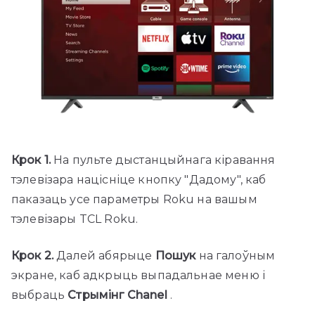
Крок 1.
На пульте дыстанцыйнага кіравання
тэлевізара націсніце кнопку "Дадому", каб
паказаць усе параметры Roku на вашым
тэлевізары TCL Roku.
Крок 2.
Далей абярыце
Пошук
на галоўным
экране, каб адкрыць выпадальнае меню і
выбраць
Стрымінг Chanel
.